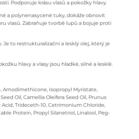
nosti. Podporuje
krásu vlasů a pokožky hlavy.
ené a
polynenasycené tuky, dokáže obnovit
uru
vlasů. Zabraňuje tvorbě lupů a bojuje proti
. Je to
restrukturalizační a lesklý olej, který je
okožku hlavy a vlasy jsou
hladké, silné a lesklé.
e, Amodimethicone, Isopropyl Myristate,
eed Oil, Camellia Oleifera Seed Oil, Prunus
c Acid, Trideceth-10, Cetrimonium Chloride,
e Protein, Propyl Silanetriol, Linalool, Peg-