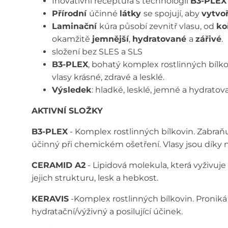
Inovativní receptura s technologií
B3-PLEX
Přírodní
účinné
látky
se spojují, aby
vytvo
Laminační
kúra působí zevnitř vlasu, od
ko
okamžitě
jemnější
,
hydratované
a
zářivé
.​
složení bez SLES a SLS​
B3-PLEX
, bohatý komplex rostlinných bílko
vlasy krásné, zdravé a lesklé.​
Výsledek
: hladké, lesklé, jemné a hydratov
AKTIVNÍ SLOŽKY​
B3-PLEX
- Komplex rostlinných bílkovin. Zabraňuj
účinný při chemickém ošetření. Vlasy jsou díky 
CERAMID A2
-
Lipidová molekula, která vyživuje
jejich strukturu,
lesk a hebkost.
KERAVIS
-Komplex rostlinných bílkovin. Proniká do 
hydratační/výživný a posilující účinek.