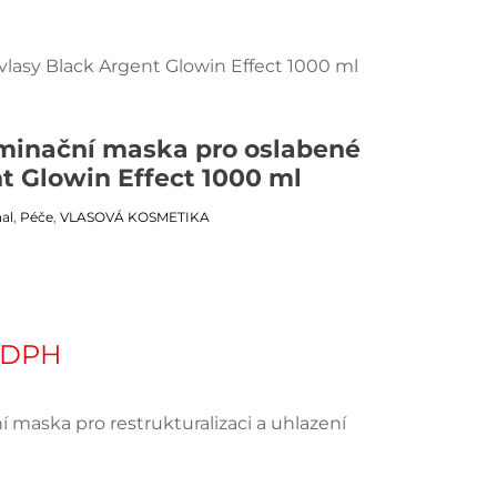
lasy Black Argent Glowin Effect 1000 ml
minační maska pro oslabené
t Glowin Effect 1000 ml
al
,
Péče
,
VLASOVÁ KOSMETIKA
tuální
. DPH
na
 maska pro restrukturalizaci a uhlazení