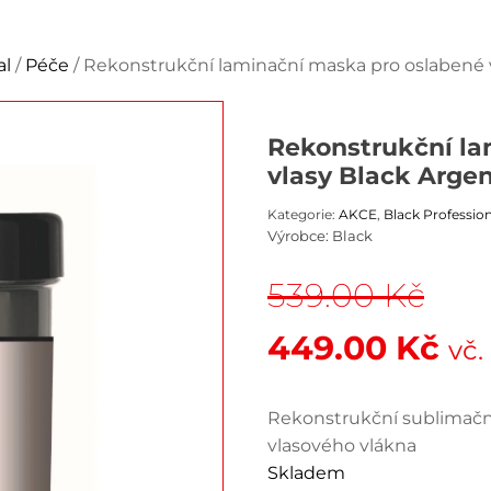
al
/
Péče
/ Rekonstrukční laminační maska pro oslabené v
Rekonstrukční la
vlasy Black Argen
Kategorie:
AKCE
,
Black Profession
Výrobce:
Black
539.00
Kč
Původní
Ak
449.00
Kč
vč
cena
ce
Rekonstrukční sublimační
byla:
je:
vlasového vlákna
Skladem