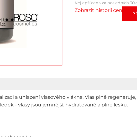
539.00 Kč.
44
Nejlepší cena za posledních 30 
Zobrazit historii cen
Rekonst
P
laminač
maska
pro
oslaben
vlasy
Black
Argent
Glowin
Effect
1000
ml
množstv
izaci a uhlazení vlasového vlákna. Vlas plně regeneruje
dek - vlasy jsou jemnější, hydratované a plné lesku.