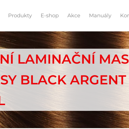
Produkty
E-shop
Akce
Manuály
Kon
Í LAMINAČNÍ MA
SY BLACK ARGENT
L