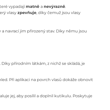
které vypadají
matně
a
nevýrazně
.​
terý vlasy
zpevňuje
, díky čemuž jsou vlasy
 a navrací jim přirozený stav. Díky němu jsou
 Díky přírodním látkám, z nichž se skládá, je
hled.
Při aplikaci na povrch vlasů
dokáže obnovit
uje jej, aby posílil a doplnil kutikulu.​ Poskytuje