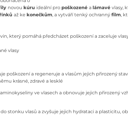
obohacená o​
řily
novou
kúru
ideální pro
poškozené
a
lámavé
vlasy, 
řínků
až ke
konečkům
, a vytváří tenký ochranný
film
, k
vin, který pomáhá předcházet poškození a zaceluje vlasy
ané vlasy
e poškození a regeneruje​ a vlasům jejich přirozený stav.
němu krásné, zdravé a lesklé
aminokyseliny ve vlasech a
obnovuje jejich přirozený vz
stonku​ vlasů a zvyšuje jejich hydrataci a plasticitu,​ obal