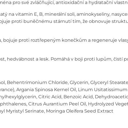
jména
pro své zvláčňující, antioxidační a
hydratační vlast
atý na vitamin E, B,
minerální soli, aminokyseliny, nasyc
juje proti
buněčnému stárnutí tím, že obnovuje strukt
, bojuje
proti roztřepeným konečkům a
regeneruje vlasy
st, hedvábnost a lesk.
Pomáhá v boji proti lupům, čistí
p
ol, Behentrimonium Chloride, Glycerin, Glyceryl Stearat
ance), Argania Spinosa Kernel Oil, Linum Usitatissimum S
lhexylglycerin, Citric Acid, Benzoic Acid, Dehydroaceti
halenes, Citrus Aurantium Peel Oil, Hydrolyzed Vegetabl
l Myristyl Serinate, Moringa Oleifera Seed Extract