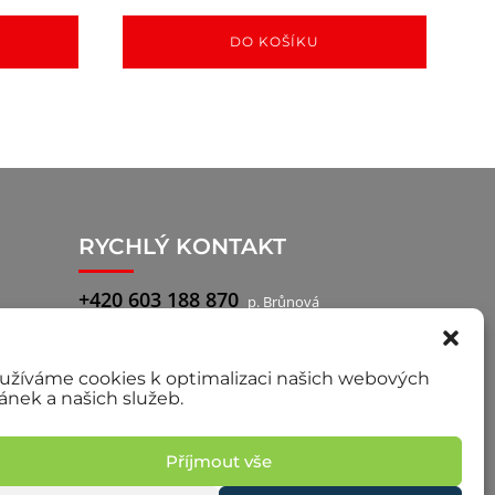
DO KOŠÍKU
RYCHLÝ KONTAKT
+420 603 188 870
p. Brůnová
+420 777 722 760
p. Pilař, obchodní
zástupce
užíváme cookies k optimalizaci našich webových
ránek a našich služeb.
Příjmout vše