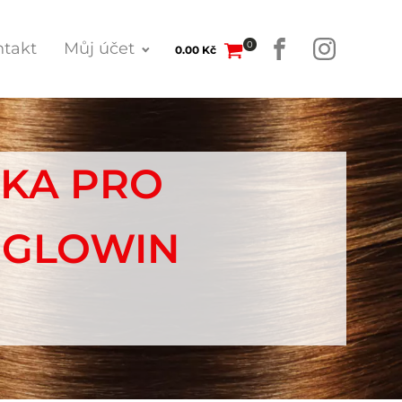
0
takt
Můj účet
0.00
Kč
SKA PRO
 GLOWIN