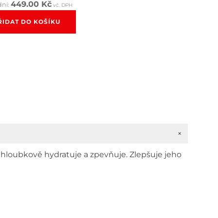
9.00 Kč.
449.00
Kč
dní:
vč. DPH
rukční
ŘIDAT DO KOŠÍKU
ní
é
í
+
, hloubkově hydratuje a zpevňuje. Zlepšuje jeho