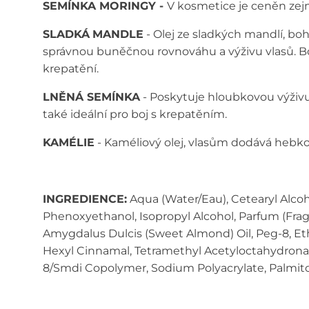
SEMÍNKA MORINGY -
V kosmetice je ceněn ze
SLADKÁ
MANDLE
-
Olej ze sladkých mandlí, boh
správnou
buněčnou rovnováhu a výživu vlasů. Bo
krepatění
.
LNĚNÁ SEMÍNKA
-
Poskytuje hloubkovou výživu
také ideální pro boj s
krepatěním
.
KAMÉLIE
-
Kaméliový olej, vlasům dodává
hebko
INGREDIENCE:
Aqua (Water/Eau), Cetearyl Alcoh
Phenoxyethanol, Isopropyl Alcohol, Parfum (Fragr
Amygdalus Dulcis (Sweet Almond) Oil, Peg-8, Ethy
Hexyl Cinnamal, Tetramethyl Acetyloctahydronapht
8/Smdi Copolymer, Sodium Polyacrylate, Palmitoy