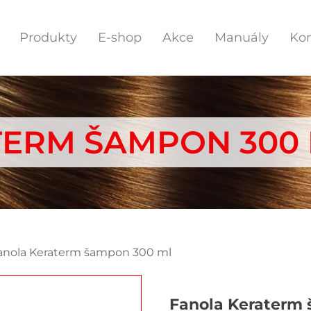
Produkty
E-shop
Akce
Manuály
Kon
TERM ŠAMPON 300
anola Keraterm šampon 300 ml
Fanola Keraterm