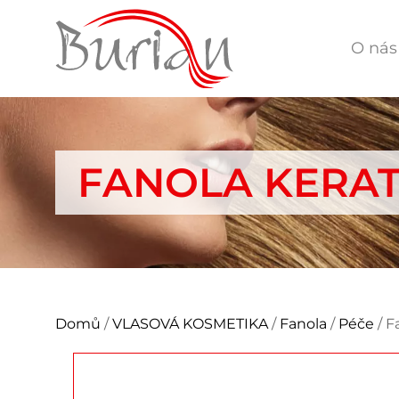
O nás
FANOLA KERA
Domů
/
VLASOVÁ KOSMETIKA
/
Fanola
/
Péče
/ F