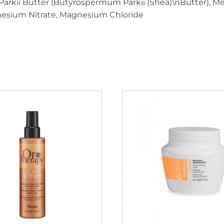
arkii Butter (Butyrospermum Parkii (Shea)\nButter), Me
gnesium Nitrate, Magnesium Chloride