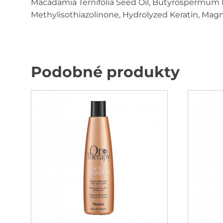
Macadamia Ternifolia Seed Oil, Butyrospermum P
Methylisothiazolinone, Hydrolyzed Keratin, Ma
Podobné produkty