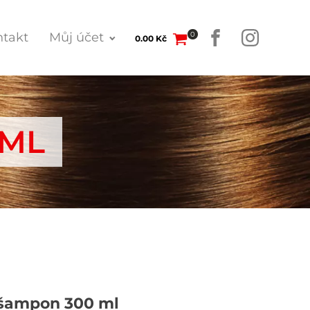
0
takt
Můj účet
0.00
Kč
 ML
 šampon 300 ml