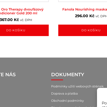
 Oro Therapy dvoufázový
Fanola Nourishing maska
ndicionér Gold 200 ml
296.00
Kč
vč. DP
367.00
Kč
vč. DPH
DO KOŠÍKU
DO KOŠÍKU
TE NÁS
DOKUMENTY
Podmínky užití webových stránek
Doprava a platba
Obchodní podmínky
Po