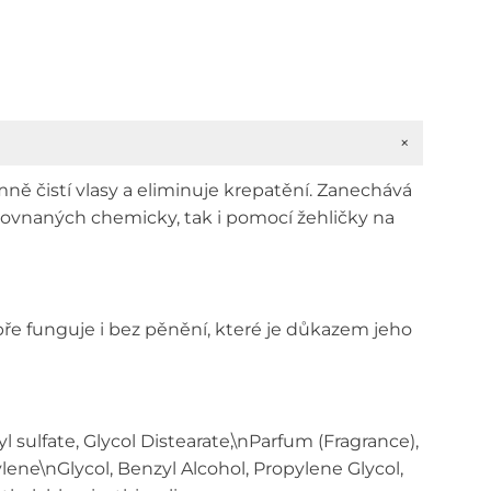
+
ě čistí vlasy a eliminuje krepatění. Zanechává
arovnaných chemicky, tak i pomocí žehličky na
ře funguje i bez pěnění, které je důkazem jeho
ulfate, Glycol Distearate,\nParfum (Fragrance),
ene\nGlycol, Benzyl Alcohol, Propylene Glycol,