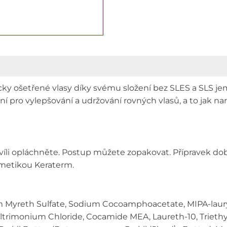
y ošetřené vlasy díky svému složení bez SLES a SLS jemn
ní pro vylepšování a udržování rovných vlasů, a to jak n
víli opláchněte. Postup můžete zopakovat. Přípravek dob
osmetikou Keraterm.
Myreth Sulfate, Sodium Cocoamphoacetate, MIPA-lauryl s
ltrimonium Chloride, Cocamide MEA, Laureth-10, Triethyl