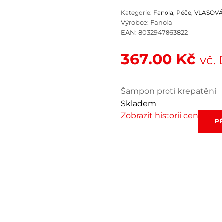
Kategorie:
Fanola
,
Péče
,
VLASOVÁ
Výrobce:
Fanola
EAN:
8032947863822
367.00
Kč
vč.
Šampon proti krepatění
Skladem
Zobrazit historii cen
Fanola
P
Kerate
šampo
300
ml
množstv