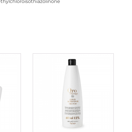
thylchloroisothiazolinone