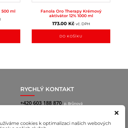
 500 ml
Fanola Oro Therapy Krémový
aktivátor 12% 1000 ml
H
173.00
Kč
vč. DPH
DO KOŠÍKU
RYCHLÝ KONTAKT
+420 603 188 870
p. Brůnová
+420 777 722 760
p. Pilař, obchodní
zástupce
užíváme cookies k optimalizaci našich webových