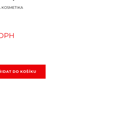
 KOSMETIKA
 DPH
ŘIDAT DO KOŠÍKU
rm
n
í