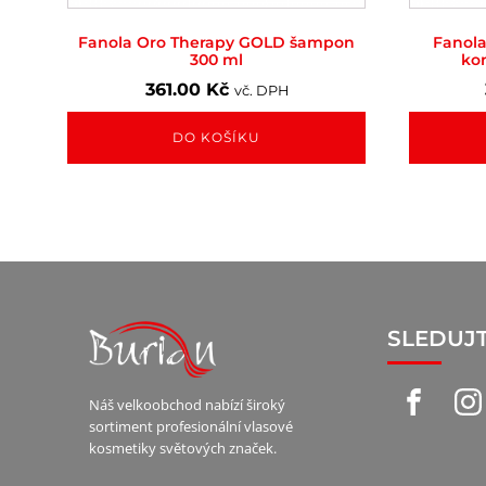
Fanola Oro Therapy GOLD šampon
Fanola
300 ml
ko
361.00
Kč
vč. DPH
DO KOŠÍKU
SLEDUJ
Náš velkoobchod nabízí široký
sortiment profesionální vlasové
kosmetiky světových značek.