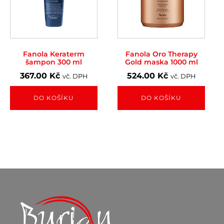
Fanola Keraterm
Fanola Oro Therapy
šampon 300 ml
Gold maska 1000 ml
367.00
Kč
524.00
Kč
vč. DPH
vč. DPH
DO KOŠÍKU
DO KOŠÍKU