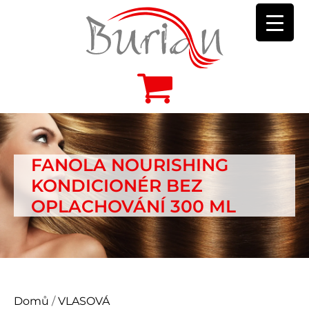
FANOLA NOURISHING
KONDICIONÉR BEZ
OPLACHOVÁNÍ 300 ML
Domů
/
VLASOVÁ