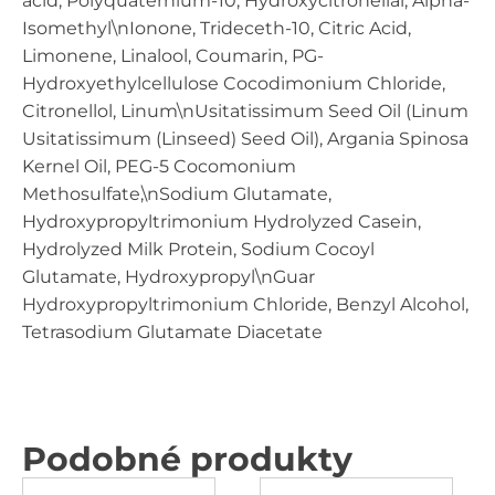
acid, Polyquaternium-10, Hydroxycitronellal, Alpha-
Isomethyl\nIonone, Trideceth-10, Citric Acid,
Limonene, Linalool, Coumarin, PG-
Hydroxyethylcellulose Cocodimonium Chloride,
Citronellol, Linum\nUsitatissimum Seed Oil (Linum
Usitatissimum (Linseed) Seed Oil), Argania Spinosa
Kernel Oil, PEG-5 Cocomonium
Methosulfate,\nSodium Glutamate,
Hydroxypropyltrimonium Hydrolyzed Casein,
Hydrolyzed Milk Protein, Sodium Cocoyl
Glutamate, Hydroxypropyl\nGuar
Hydroxypropyltrimonium Chloride, Benzyl Alcohol,
Tetrasodium Glutamate Diacetate
Podobné produkty