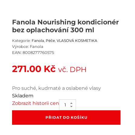
Fanola Nourishing kondicionér
bez oplachování 300 ml
Kategorie:
Fanola
,
Péče
,
VLASOVÁ KOSMETIKA
Výrobce:
Fanola
EAN:
8008277760575
271.00
Kč
vč. DPH
Pro suché, kudrnaté a oslabené vlasy
Skladem
Zobrazit historii cen
Fanola
Nourishing
kondicionér
PŘIDAT DO KOŠÍKU
bez
oplachování
300