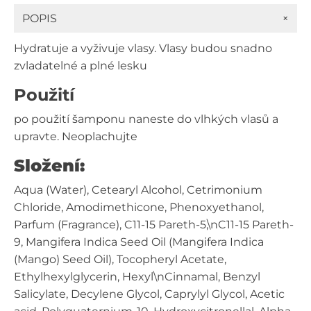
ml
+
POPIS
množství
Hydratuje a vyživuje vlasy. Vlasy budou snadno
zvladatelné a plné lesku
Použití
po použití šamponu naneste do vlhkých vlasů a
upravte. Neoplachujte
Složení:
Aqua (Water), Cetearyl Alcohol, Cetrimonium
Chloride, Amodimethicone, Phenoxyethanol,
Parfum (Fragrance), C11-15 Pareth-5,\nC11-15 Pareth-
9, Mangifera Indica Seed Oil (Mangifera Indica
(Mango) Seed Oil), Tocopheryl Acetate,
Ethylhexylglycerin, Hexyl\nCinnamal, Benzyl
Salicylate, Decylene Glycol, Caprylyl Glycol, Acetic