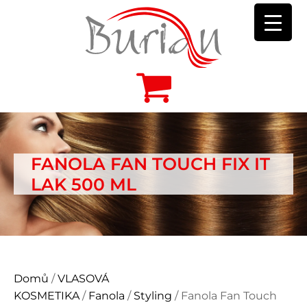
FANOLA FAN TOUCH FIX IT
LAK 500 ML
Domů
/
VLASOVÁ
KOSMETIKA
/
Fanola
/
Styling
/ Fanola Fan Touch