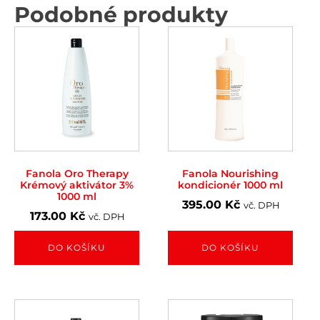
Podobné produkty
Fanola Oro Therapy
Fanola Nourishing
Krémový aktivátor 3%
kondicionér 1000 ml
1000 ml
395.00
Kč
vč. DPH
173.00
Kč
vč. DPH
DO KOŠÍKU
DO KOŠÍKU