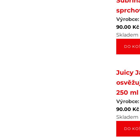
Subrina
sprcho
Výrobce:
90.00
Kč
Skladem
DO KO
Juicy 
osvěžuj
250 ml
Výrobce:
90.00
Kč
Skladem
DO KO