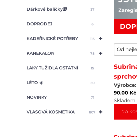
Dárkové balíčky🎁
37
Zaregis
DOPRODEJ
6
DOP
+
KADEŘNICKÉ POTŘEBY
113
trideni
Sort con
+
KANEKALON
78
Subrin
LAKY TUŽIDLA OSTATNÍ
15
sprcho
LÉTO ☀️
50
Výrobce:
90.00
Kč
NOVINKY
71
Skladem
+
VLASOVÁ KOSMETIKA
DO KO
807