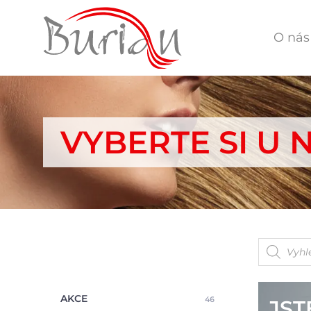
O nás
VYBERTE SI U 
Products
search
AKCE
46
JST