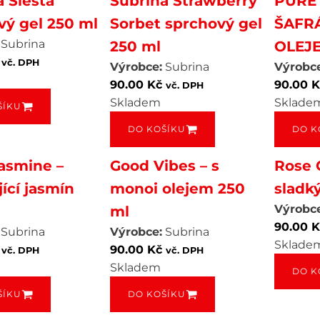
 Siesta
Subrina Strawberry
PURE 
vý gel 250 ml
Sorbet sprchový gel
ŠAFR
Subrina
250 ml
OLEJE
vč. DPH
Výrobce:
Subrina
Výrobce
90.00
Kč
90.00
K
vč. DPH
Skladem
Sklade
ŠÍKU
DO KOŠÍKU
DO K
Jasmine –
Good Vibes – s
Rose 
ící jasmín
monoi olejem 250
sladk
Výrobce
ml
90.00
K
Subrina
Výrobce:
Subrina
Sklade
90.00
Kč
vč. DPH
vč. DPH
Skladem
DO K
ŠÍKU
DO KOŠÍKU