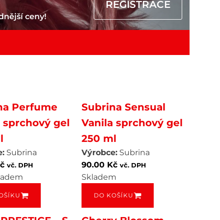
REGISTRACE
dnější ceny!
na Perfume
Subrina Sensual
 sprchový gel
Vanila sprchový gel
l
250 ml
:
Subrina
Výrobce:
Subrina
č
90.00
Kč
vč. DPH
vč. DPH
kladem
Skladem
OŠÍKU
DO KOŠÍKU