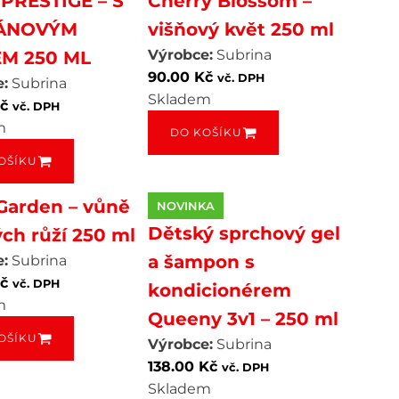
PRESTIGE – S
Cherry Blossom –
ÁNOVÝM
višňový květ 250 ml
Výrobce:
Subrina
M 250 ML
90.00
Kč
vč. DPH
:
Subrina
Skladem
č
vč. DPH
m
DO KOŠÍKU
OŠÍKU
Garden – vůně
NOVINKA
Dětský sprchový gel
ých růží 250 ml
a šampon s
:
Subrina
č
vč. DPH
kondicionérem
m
Queeny 3v1 – 250 ml
OŠÍKU
Výrobce:
Subrina
138.00
Kč
vč. DPH
Skladem