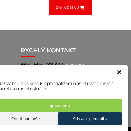
DO KOŠÍKU
RYCHLÝ KONTAKT
+420 603 188 870
p. Brůnová
+420 777 722 760
p. Pilař, obchodní
zástupce
užíváme cookies k optimalizaci našich webových
ránek a našich služeb.
Příjmout vše
Odmítnout vše
Zobrazit předvolby