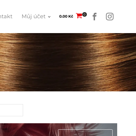
0
takt
Můj účet
0.00
Kč