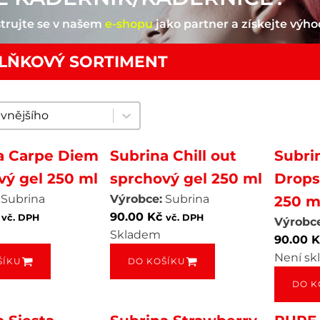
trujte se v našem
e-shopu
jako partner a získejte výho
LŇKOVÝ SORTIMENT
tent
a Carpe Diem
Subrina Chill out
Subri
vý gel 250 ml
sprchový gel 250 ml
Drops
Subrina
Výrobce:
Subrina
250 m
90.00
Kč
vč. DPH
vč. DPH
Výrobce
Skladem
90.00
K
Není s
ŠÍKU
DO KOŠÍKU
DO K