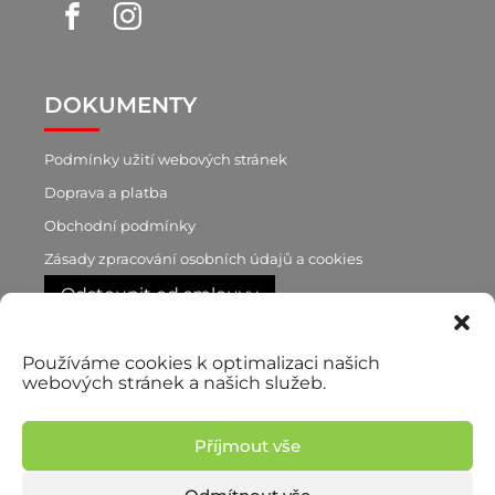
DOKUMENTY
Podmínky užití webových stránek
Doprava a platba
Obchodní podmínky
Zásady zpracování osobních údajů a cookies
Odstoupit od smlouvy
Používáme cookies k optimalizaci našich
RYCHLÝ KONTAKT
webových stránek a našich služeb.
+420 603 188 870
p. Brůnová
Příjmout vše
+420 777 722 760
p. Pilař, obchodní zástupce