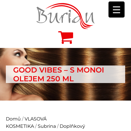
GOOD VIBES – S MONOI
OLEJEM 250 ML
Domů
/
VLASOVÁ
KOSMETIKA
/
Subrina
/
Doplňkový