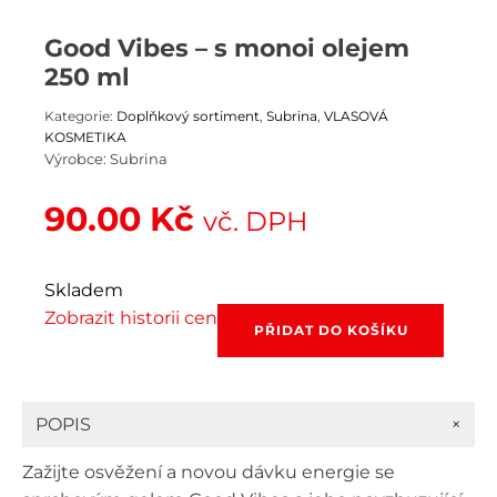
Good Vibes – s monoi olejem
250 ml
Kategorie:
Doplňkový sortiment
,
Subrina
,
VLASOVÁ
KOSMETIKA
Výrobce:
Subrina
90.00
Kč
vč. DPH
Skladem
Zobrazit historii cen
Good
PŘIDAT DO KOŠÍKU
Vibes
–
s
monoi
+
POPIS
olejem
250
Zažijte osvěžení a novou dávku energie se
ml
množství