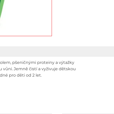
250
ml
množstv
olem, pšeničnými proteiny a výtažky
 vůni. Jemně čistí a vyživuje dětskou
né pro děti od 2 let.