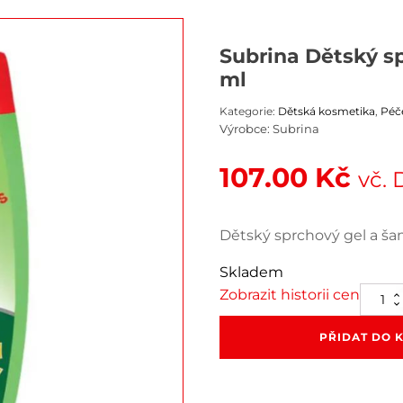
Subrina Dětský s
ml
Kategorie:
Dětská kosmetika
,
Péč
Výrobce:
Subrina
107.00
Kč
vč.
Dětský sprchový gel a š
Skladem
Zobrazit historii cen
Subrina
Dětský
sprchov
PŘIDAT DO 
gel
a
šampo
Fruity