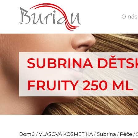
O nás
SUBRINA DĚTS
FRUITY 250 ML
Domů
/
VLASOVÁ KOSMETIKA
/
Subrina
/
Péče
/ 