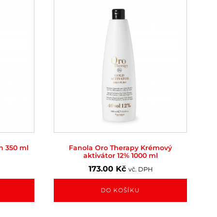
n 350 ml
Fanola Oro Therapy Krémový
aktivátor 12% 1000 ml
H
173.00
Kč
vč. DPH
DO KOŠÍKU