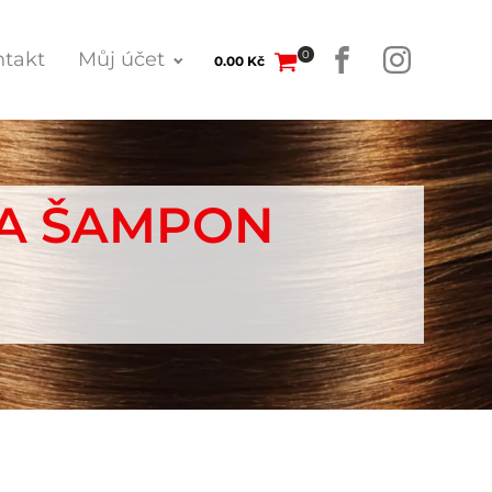
0
takt
Můj účet
0.00
Kč
 A ŠAMPON