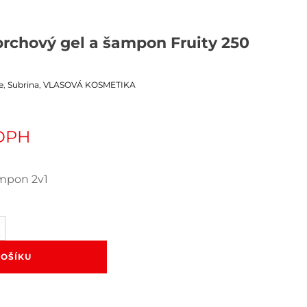
prchový gel a šampon Fruity 250
e
,
Subrina
,
VLASOVÁ KOSMETIKA
 DPH
ampon 2v1
ý
KOŠÍKU
n