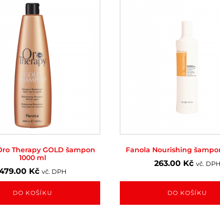
Oro Therapy GOLD šampon
Fanola Nourishing šampo
1000 ml
263.00
Kč
vč. DP
479.00
Kč
vč. DPH
DO KOŠÍKU
DO KOŠÍKU