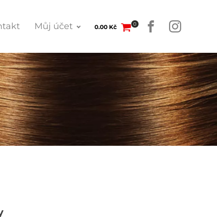
0
takt
Můj účet
0.00
Kč
y