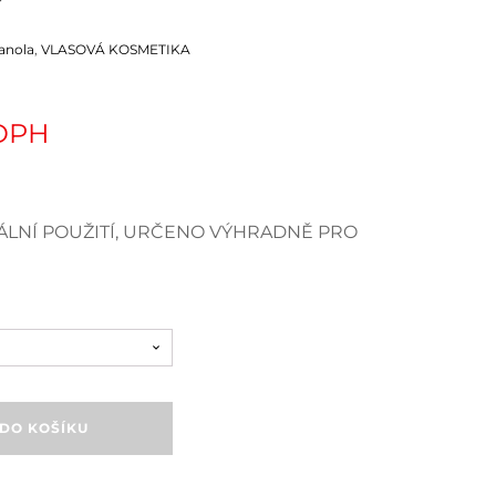
anola
,
VLASOVÁ KOSMETIKA
 DPH
LNÍ POUŽITÍ, URČENO VÝHRADNĚ PRO
 DO KOŠÍKU