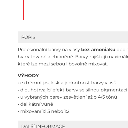
POPIS
Profesionální barvy na vlasy
bez amoniaku
oboha
hydratované a chráněné. Barvy zajišťují maximáln
které lze mezi sebou libovolně mixovat.
VÝHODY
• extrémní jas, lesk a jednotnost barvy vlasů
• dlouhotrvající efekt barvy se silnou pigmentací
• u vybraných barev zesvětlení až o 4/5 tónů
• delikátní vůně
• mixování 1:1,5 nebo 1:2
DALŠÍ INFORMACE