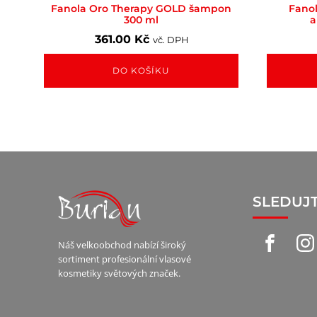
Fanola Oro Therapy GOLD šampon
Fano
300 ml
a
361.00
Kč
vč. DPH
DO KOŠÍKU
SLEDUJ
Náš velkoobchod nabízí široký
sortiment profesionální vlasové
kosmetiky světových značek.