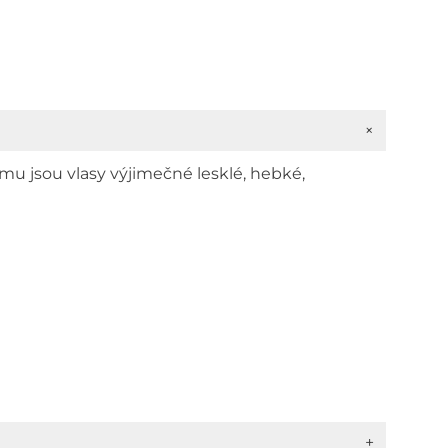
+
ému jsou vlasy výjimečné lesklé, hebké,
+