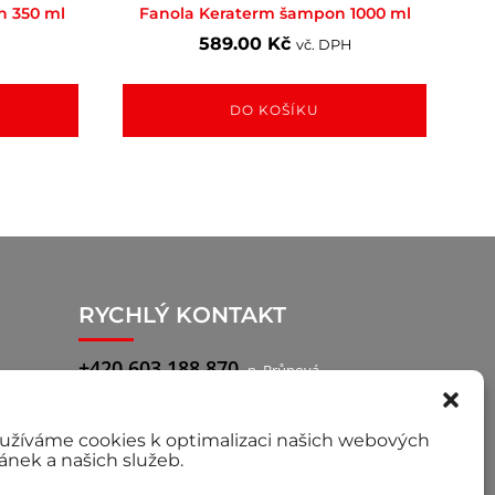
n 350 ml
Fanola Keraterm šampon 1000 ml
589.00
Kč
H
vč. DPH
DO KOŠÍKU
RYCHLÝ KONTAKT
+420 603 188 870
p. Brůnová
+420 777 722 760
p. Pilař, obchodní
zástupce
užíváme cookies k optimalizaci našich webových
ránek a našich služeb.