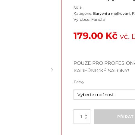
SKU:
-
Kategorie:
Barvení a melírování
,
F
Výrobce:
Fanola
179.00
Kč
vč.
POUZE PRO PROFESIONÁ
KADEŘNICKÉ SALONY!
Barvy
Oro
PŘIDAT
Therapy
barvy
množství