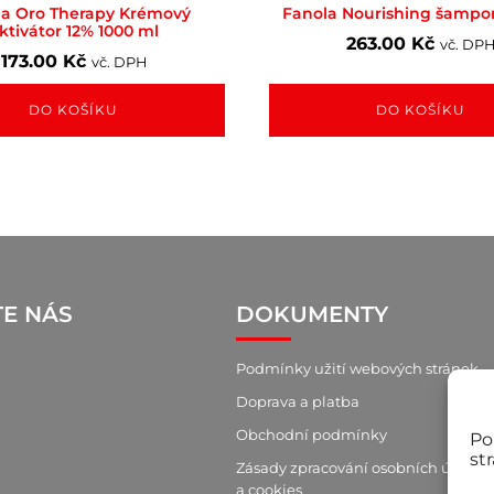
la Oro Therapy Krémový
Fanola Nourishing šampo
ktivátor 12% 1000 ml
263.00
Kč
vč. DP
173.00
Kč
vč. DPH
DO KOŠÍKU
DO KOŠÍKU
TE NÁS
DOKUMENTY
Podmínky užití webových stránek
Doprava a platba
Obchodní podmínky
Po
st
Zásady zpracování osobních údajů
a cookies