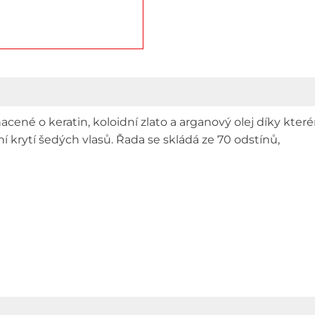
cené o keratin, koloidní zlato a arganový olej díky kter
í krytí šedých vlasů. Řada se skládá ze 70 odstínů,