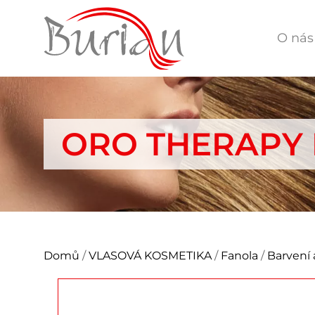
O nás
ORO THERAPY
Domů
/
VLASOVÁ KOSMETIKA
/
Fanola
/
Barvení 