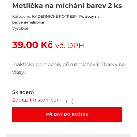
Metlička na míchání barev 2 ks
Kategorie:
KADEŘNICKÉ POTŘEBY
,
Potřeby na
barvení/melírování
Výrobce:
39.00
Kč
vč. DPH
Praktický pomocník při rozmíchávání barvy na
vlasy.
Skladem
Zobrazit historii cen
Metlička
na
míchání
PŘIDAT DO KOŠÍKU
barev
2
ks
množství