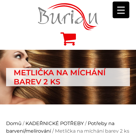
METLIČKA NA MÍCHÁNÍ
BAREV 2 KS
Domů
/
KADEŘNICKÉ POTŘEBY
/
Potřeby na
barvení/melírování
/ Metlička na míchání barev 2 ks