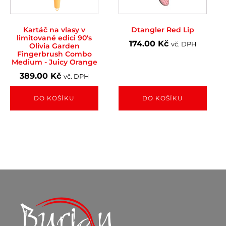
Kartáč na vlasy v
Dtangler Red Lip
limitované edici 90's
174.00
Kč
vč. DPH
Olivia Garden
Fingerbrush Combo
Medium - Juicy Orange
389.00
Kč
vč. DPH
DO KOŠÍKU
DO KOŠÍKU