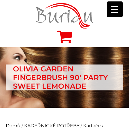
OLIVIA GARDEN
FINGERBRUSH 90' PARTY
SWEET LEMONADE
Domů
/
KADEŘNICKÉ POTŘEBY
/
Kartáče a