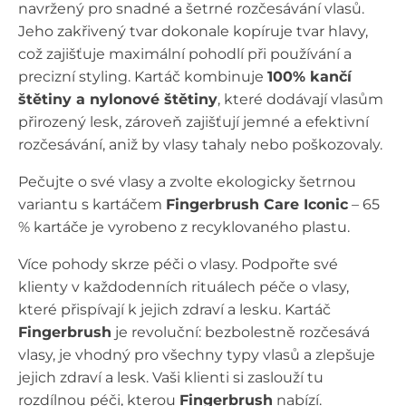
navržený pro snadné a šetrné rozčesávání vlasů.
Jeho zakřivený tvar dokonale kopíruje tvar hlavy,
což zajišťuje maximální pohodlí při používání a
precizní styling. Kartáč kombinuje
100% kančí
štětiny a nylonové štětiny
, které dodávají vlasům
přirozený lesk, zároveň zajišťují jemné a efektivní
rozčesávání, aniž by vlasy tahaly nebo poškozovaly.
Pečujte o své vlasy a zvolte ekologicky šetrnou
variantu s kartáčem
Fingerbrush Care Iconic
– 65
% kartáče je vyrobeno z recyklovaného plastu.
Více pohody skrze péči o vlasy. Podpořte své
klienty v každodenních rituálech péče o vlasy,
které přispívají k jejich zdraví a lesku. Kartáč
Fingerbrush
je revoluční: bezbolestně rozčesává
vlasy, je vhodný pro všechny typy vlasů a zlepšuje
jejich zdraví a lesk. Vaši klienti si zaslouží tu
rozdílnou péči, kterou
Fingerbrush
nabízí.