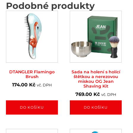
Podobné produkty
DTANGLER Flamingo
Sada na holení s holící
Brush
štětkou a nerezovou
miskou OG Jean
174.00
Kč
vč. DPH
Shaving Kit
769.00
Kč
vč. DPH
DO KOŠÍKU
DO KOŠÍKU