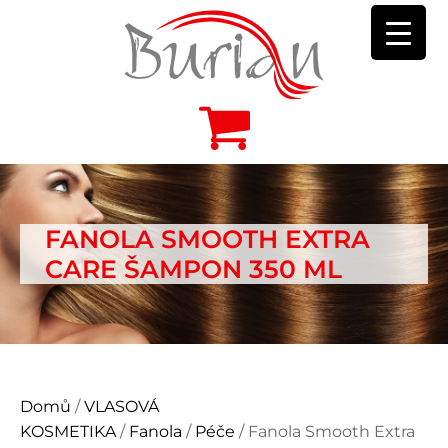
FANOLA SMOOTH EXTRA
CARE ŠAMPON 350 ML
Domů
/
VLASOVÁ
KOSMETIKA
/
Fanola
/
Péče
/ Fanola Smooth Extra