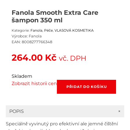
Fanola Smooth Extra Care
šampon 350 ml
Kategorie:
Fanola
,
Péče
,
VLASOVÁ KOSMETIKA
Výrobce:
Fanola
EAN:
8008277766348
264.00
Kč
vč. DPH
Skladem
Zobrazit historii cen
Fanola
PŘIDAT DO KOŠÍKU
Smooth
Extra
Care
šampon
+
POPIS
350
ml
Speciálně vyvinutý pro efektivní ale jemné čištění
množství