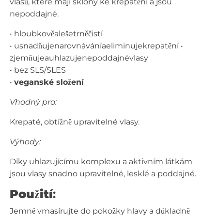
vlasů, které mají sklony ke krepatění a jsou
nepoddajné.
• hloubkověalešetrněčistí
• usnadňujenarovnáváníaeliminujekrepatění •
zjemňujeauhlazujenepoddajnévlasy
• bez SLS/SLES
•
veganské složení
Vhodný pro:
Krepaté, obtížně upravitelné vlasy.
Výhody:
Díky uhlazujícímu komplexu a aktivním látkám
jsou vlasy snadno upravitelné, lesklé a poddajné.
Použití
:
Jemně vmasírujte do pokožky hlavy a důkladně