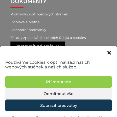
DOKUMENTY
Podmínky užití webových stránek
Doprava a platba
Obchodní podmínky
Zásady zpracování osobních údajů a cookies
Odstoupit od smlouvy
Používáme cookies k optimalizaci našich
RYCHLÝ KONTAKT
webových stránek a našich služeb.
+420 603 188 870
p. Brůnová
Příjmout vše
+420 777 722 760
p. Pilař, obchodní zástupce
Odmítnout vše
Zobrazit předvolby
© 2026 Martina Brůnová | Vyrobilo studio