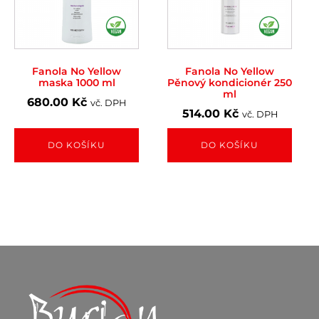
Fanola No Yellow
Fanola No Yellow
maska 1000 ml
Pěnový kondicionér 250
ml
680.00
Kč
vč. DPH
514.00
Kč
vč. DPH
DO KOŠÍKU
DO KOŠÍKU