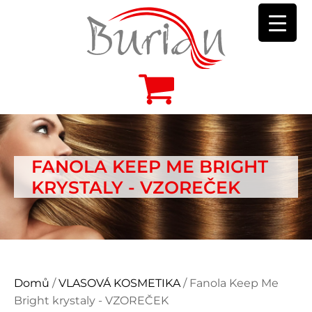
FANOLA KEEP ME BRIGHT
KRYSTALY - VZOREČEK
Domů
/
VLASOVÁ KOSMETIKA
/ Fanola Keep Me
Bright krystaly - VZOREČEK