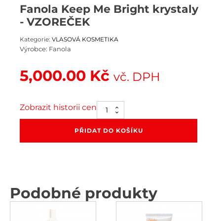
Fanola Keep Me Bright krystaly
- VZOREČEK
Kategorie:
VLASOVÁ KOSMETIKA
Výrobce:
Fanola
5,000.00
Kč
vč. DPH
Zobrazit historii cen
Fanola
Keep
Me
PŘIDAT DO KOŠÍKU
Bright
krystaly
-
VZOREČEK
množství
Podobné produkty