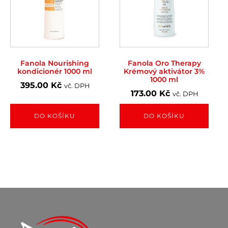
Fanola Nourishing
Fanola Oro Therapy
kondicionér 1000 ml
Krémový aktivátor 3%
1000 ml
395.00
Kč
vč. DPH
173.00
Kč
vč. DPH
DO KOŠÍKU
DO KOŠÍKU