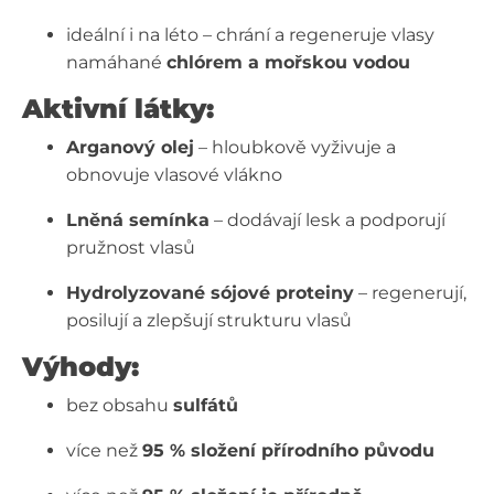
ideální i na léto – chrání a regeneruje vlasy
namáhané
chlórem a mořskou vodou
Aktivní látky:
Arganový olej
– hloubkově vyživuje a
obnovuje vlasové vlákno
Lněná semínka
– dodávají lesk a podporují
pružnost vlasů
Hydrolyzované sójové proteiny
– regenerují,
posilují a zlepšují strukturu vlasů
Výhody:
bez obsahu
sulfátů
více než
95 % složení přírodního původu