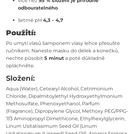
více než
95 % složení je přírodně
odbouratelného
šetrné pH
4,3 – 4,7
Použití:
Po umytí vlasů šamponem vlasy lehce přesušte
ručníkem. Naneste masku do délek a konečků,
nechte působit
5 minut
a poté důkladně
opláchněte.
Složení:
Aqua (Water), Cetearyl Alcohol, Cetrimonium
Chloride, Dipalmitoylethyl Hydroxyethylmonium
Methosulfate, Phenoxyethanol, Parfum
(Fragrance), Dipropylene Glycol, Methoxy PEG/PPG-
7/3 Aminopropyl Dimethicone, Ethylhexylglycerin,
Linum Usitatissimum Seed Oil (Linum
Usitatissimum (Linseed) Seed Oil), Argania Spinosa