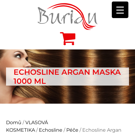
ECHOSLINE ARGAN MASKA
1000 ML
Domů
/
VLASOVÁ
KOSMETIKA
/
Echosline
/
Péče
/ Echosline Argan