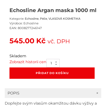
Echosline Argan maska 1000 ml
Kategorie:
Echosline
,
Péče
,
VLASOVÁ KOSMETIKA
Výrobce:
Echosline
EAN:
8008277246147
545.00
Kč
vč. DPH
Skladem
Zobrazit historii cen
Echosline
Argan
maska
PŘIDAT DO KOŠÍKU
1000
ml
množství
+
POPIS
Dopřejte svým vlasům okamžitou dávku výživy a