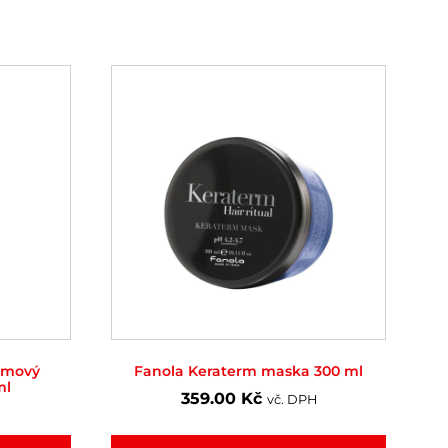
émový
Fanola Keraterm maska 300 ml
ml
359.00
Kč
vč. DPH