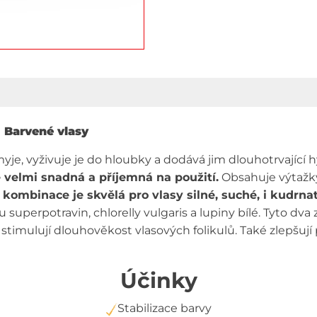
Barvené vlasy
je, vyživuje je do hloubky a dodává jim dlouhotrvající h
e velmi snadná a příjemná na použití.
Obsahuje výtažk
 kombinace je skvělá pro vlasy silné, suché, i kudrna
u superpotravin, chlorelly vulgaris a lupiny bílé. Tyto dv
stimulují dlouhověkost vlasových folikulů. Také zlepšují p
Účinky
Stabilizace barvy