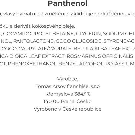
Panthenol
 vlasy hydratuje a změkčuje. Zklidňuje podrážděnou vla
říčku a derivát kokosového oleje.
TE, COCAMIDOPROPYL BETAINE, GLYCERIN, SODIUM CHL
NOL, PANTOLACTONE, COCO GLUCOSIDE, STYRENE/A
 COCO-CAPRYLATE/CAPRATE, BETULA ALBA LEAF EXT
A DIOICA LEAF EXTRACT, ROSMARINUS OFFICINALIS L
ACT, PHENOXYETHANOL, BENZYL ALCOHOL, POTASSIUM
Výrobce:
Tomas Arsov franchise, s.r.o
Křemyslova 384/17,
140 00 Praha, Česko
Vyrobeno v České republice