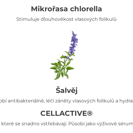
Mikrořasa chlorella
Stimuluje dlouhověkost vlasových folikulů
Šalvěj
bí antibakteriálně, léčí záněty vlasových folikulů a hydra
CELLACTIVE®
které se snadno vstřebávají. Působí jako výživové sérum p