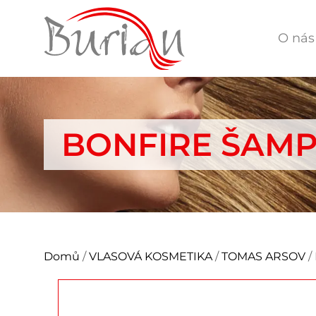
O nás
BONFIRE ŠAMP
Domů
/
VLASOVÁ KOSMETIKA
/
TOMAS ARSOV
/