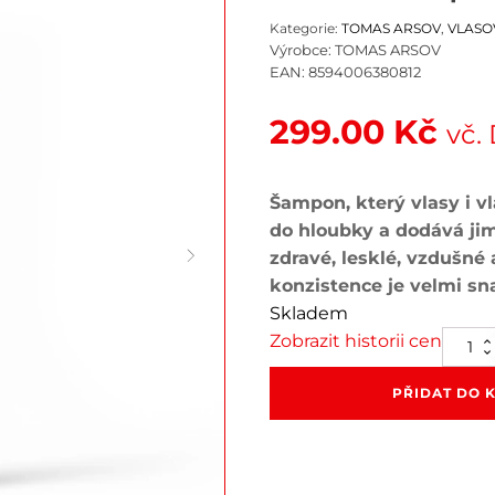
Kategorie:
TOMAS ARSOV
,
VLASO
Výrobce:
TOMAS ARSOV
EAN:
8594006380812
299.00
Kč
vč.
Šampon, který vlasy i v
do hloubky a dodává jim 
zdravé, lesklé, vzdušn
konzistence je velmi sn
Skladem
Zobrazit historii cen
BONFI
Šampo
250
PŘIDAT DO 
ml
množstv