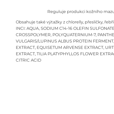
Reguluje produkci kožního mazu,
Obsahuje také výtažky z chlorelly, přesličky, řeb
INCI: AQUA, SODIUM C14-16 OLEFIN SULFONA
CROSSPOLYMER, POLYQUATERNIUM-7, PANTHE
VULGARIS/LUPINUS ALBUS PROTEIN FERMENT,
EXTRACT, EQUISETUM ARVENSE EXTRACT, URTIC
EXTRACT, TILIA PLATYPHYLLOS FLOWER EXTR
CITRIC ACID