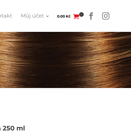
0
takt
Můj účet
0.00
Kč
 250 ml