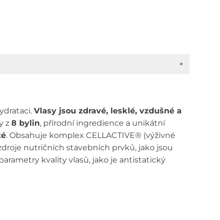
+
ydrataci.
Vlasy jsou zdravé, lesklé, vzdušné a
y z
8 bylin
, přírodní ingredience a unikátní
té
. Obsahuje komplex CELLACTIVE® (výživné
a zdroje nutričních stavebních prvků, jako jsou
arametry kvality vlasů, jako je antistatický