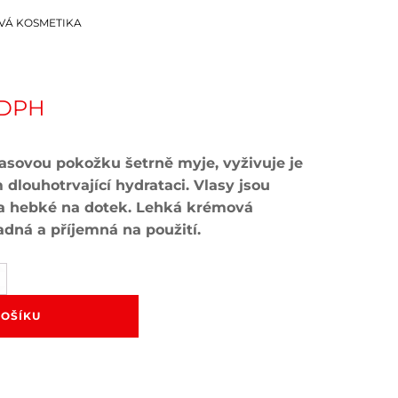
VÁ KOSMETIKA
 DPH
lasovou pokožku šetrně myje, vyživuje je
dlouhotrvající hydrataci. Vlasy jsou
é a hebké na dotek. Lehká krémová
adná a příjemná na použití.
RE
n
KOŠÍKU
í