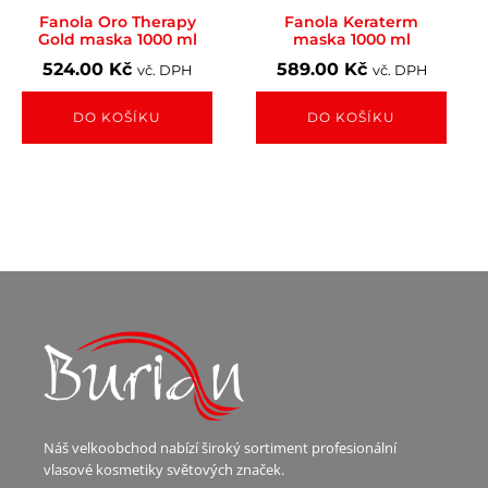
Fanola Oro Therapy
Fanola Keraterm
Gold maska 1000 ml
maska 1000 ml
524.00
Kč
589.00
Kč
vč. DPH
vč. DPH
DO KOŠÍKU
DO KOŠÍKU
Náš velkoobchod nabízí široký sortiment profesionální
vlasové kosmetiky světových značek.