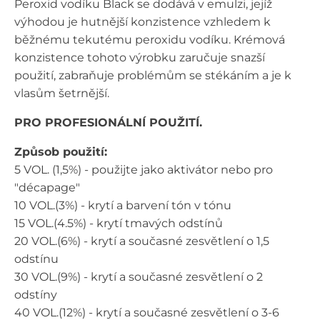
Peroxid vodíku Black se dodává v emulzi, jejíž
výhodou je hutnější konzistence vzhledem k
běžnému tekutému peroxidu vodíku. Krémová
konzistence tohoto výrobku zaručuje snazší
použití, zabraňuje problémům se stékáním a je k
vlasům šetrnější.
PRO PROFESIONÁLNÍ POUŽITÍ.
Způsob použití:
5 VOL. (1,5%) - použijte jako aktivátor nebo pro
"décapage"
10 VOL.(3%) - krytí a barvení tón v tónu
15 VOL.(4.5%) - krytí tmavých odstínů
20 VOL.(6%) - krytí a současné zesvětlení o 1,5
odstínu
30 VOL.(9%) - krytí a současné zesvětlení o 2
odstíny
40 VOL.(12%) - krytí a současné zesvětlení o 3-6