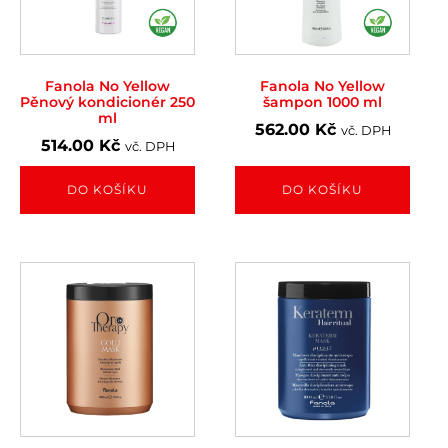
Fanola No Yellow
Fanola No Yellow
Pěnový kondicionér 250
šampon 1000 ml
ml
562.00
Kč
vč. DPH
514.00
Kč
vč. DPH
DO KOŠÍKU
DO KOŠÍKU