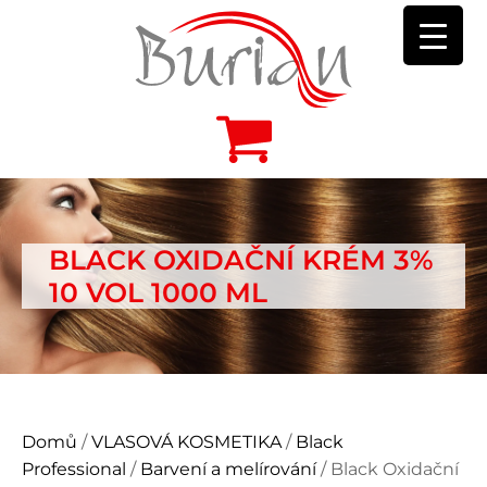
BLACK OXIDAČNÍ KRÉM 3%
10 VOL 1000 ML
Domů
/
VLASOVÁ KOSMETIKA
/
Black
Professional
/
Barvení a melírování
/ Black Oxidační