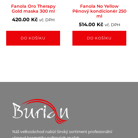
Fanola Oro Therapy
Fanola No Yellow
Gold maska 300 ml
Pěnový kondicionér 250
ml
420.00
Kč
vč. DPH
514.00
Kč
vč. DPH
DO KOŠÍKU
DO KOŠÍKU
Náš velkoobchod nabízí široký sortiment profesionální
vlasové kosmetiky světových značek.