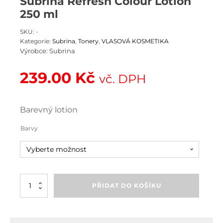
Subrina Refresh Colour Lotion
250 ml
SKU:
-
Kategorie:
Subrina
,
Tonery
,
VLASOVÁ KOSMETIKA
Výrobce:
Subrina
239.00
Kč
vč. DPH
Barevný lotion
Barvy
Subrina
PŘIDAT DO KOŠÍKU
Refresh
Colour
Lotion
250