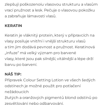
zlepšují poškozenoíu vlasovou strukturu a vlasům
vrací pružnost a lesk. Pečuje o vlasovou pokožku
a zabraňuje lámavosti vlasů.
KERATIN
Keratin je vláknitý protein, který v přípravcích na
vlasy posiluje vnitřní i vnější strukturu vlasů
a tím jim dodává pevnost a pružnost. Keratinová
„infuze“ má velký význam pro barvené
vlasy, které jsou pak silnější, vitálnější a lépe drží
barvu po barvení.
NÁŠ TIP:
Přípravek Colour Setting Lotion ve všech šedých
odstínech je možné použít pro potlačení
nežádoucích
žlutých a oranžových pigmentů blond odstínů po
zesvětlování nebo odbarvování.