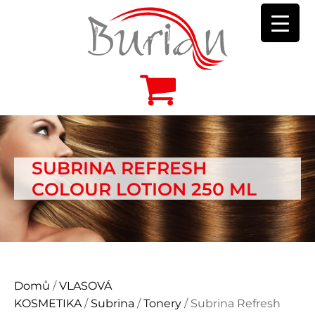
SUBRINA REFRESH
COLOUR LOTION 250 ML
Domů
/
VLASOVÁ
KOSMETIKA
/
Subrina
/
Tonery
/ Subrina Refresh