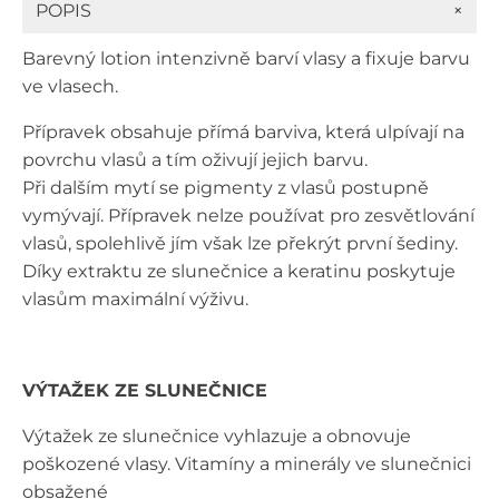
+
POPIS
ml
množství
Barevný lotion intenzivně barví vlasy a fixuje barvu
ve vlasech.
Přípravek obsahuje přímá barviva, která ulpívají na
povrchu vlasů a tím oživují jejich barvu.
Při dalším mytí se pigmenty z vlasů postupně
vymývají. Přípravek nelze používat pro zesvětlování
vlasů, spolehlivě jím však lze překrýt první šediny.
Díky extraktu ze slunečnice a keratinu poskytuje
vlasům maximální výživu.
VÝTAŽEK ZE SLUNEČNICE
Výtažek ze slunečnice vyhlazuje a obnovuje
poškozené vlasy. Vitamíny a minerály ve slunečnici
obsažené