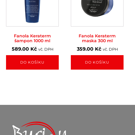
Fanola Keraterm
Fanola Keraterm
šampon 1000 ml
maska 300 ml
589.00
Kč
359.00
Kč
vč. DPH
vč. DPH
DO KOŠÍKU
DO KOŠÍKU