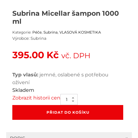
Subrina Micellar šampon 1000
ml
Kategorie:
Péče
,
Subrina
,
VLASOVÁ KOSMETIKA
Výrobce:
Subrina
395.00
Kč
vč. DPH
Typ vlasů:
jemné, oslabené s potřebou
oživení
Skladem
Zobrazit historii cen
Subrina
Micellar
šampon
PŘIDAT DO KOŠÍKU
1000
ml
množství