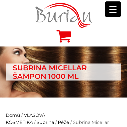
SUBRINA MICELLAR
ŠAMPON 1000 ML
Domů
/
VLASOVÁ
KOSMETIKA
/
Subrina
/
Péče
/ Subrina Micellar