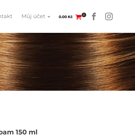
0
takt
Můj účet
0.00
Kč
Foam 150 ml