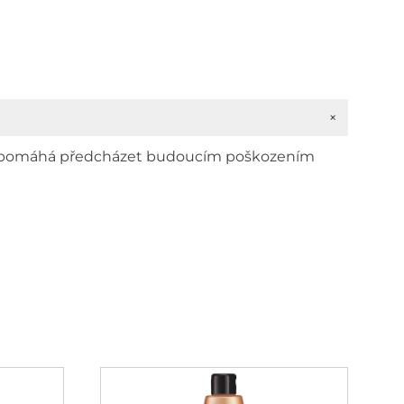
+
y a pomáhá předcházet budoucím poškozením