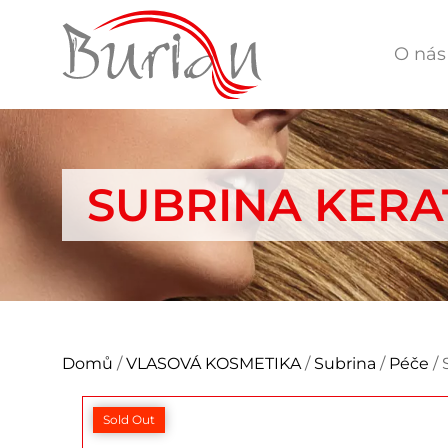
O nás
SUBRINA KERA
Domů
/
VLASOVÁ KOSMETIKA
/
Subrina
/
Péče
/ 
Sold Out