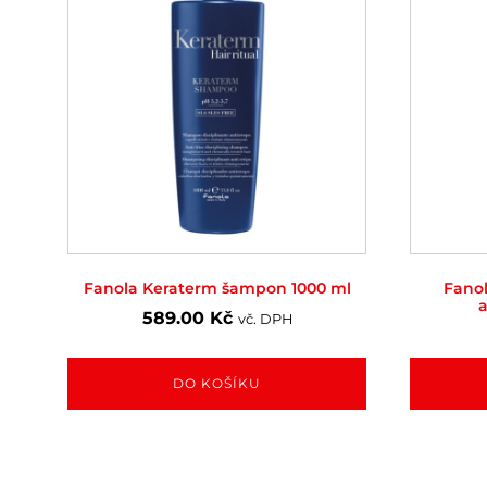
Fanola Keraterm šampon 1000 ml
Fano
a
589.00
Kč
vč. DPH
DO KOŠÍKU