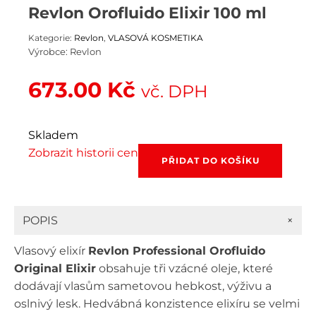
Revlon Orofluido Elixir 100 ml
Kategorie:
Revlon
,
VLASOVÁ KOSMETIKA
Výrobce:
Revlon
673.00
Kč
vč. DPH
Skladem
Zobrazit historii cen
Revlon
PŘIDAT DO KOŠÍKU
Orofluido
Elixir
100
ml
+
POPIS
množství
Vlasový elixír
Revlon Professional Orofluido
Original Elixir
obsahuje tři vzácné oleje, které
dodávají vlasům sametovou hebkost, výživu a
oslnivý lesk. Hedvábná konzistence elixíru se velmi