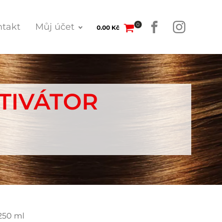
0
takt
Můj účet
0.00
Kč
TIVÁTOR
250 ml