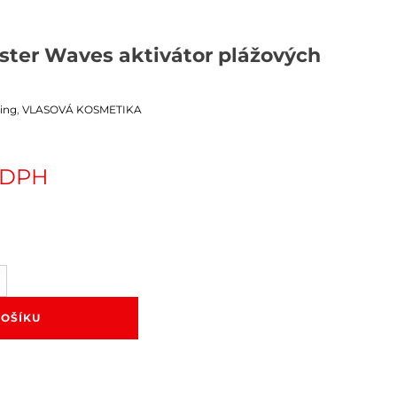
ter Waves aktivátor plážových
ling
,
VLASOVÁ KOSMETIKA
. DPH
KOŠÍKU
r
ch