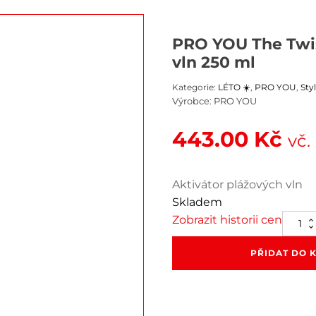
PRO YOU The Twis
vln 250 ml
Kategorie:
LÉTO ☀️
,
PRO YOU
,
Sty
Výrobce:
PRO YOU
443.00
Kč
vč
Aktivátor plážových vln
Skladem
Zobrazit historii cen
PRO
YOU
The
PŘIDAT DO 
Twister
Waves
aktiváto
plážový