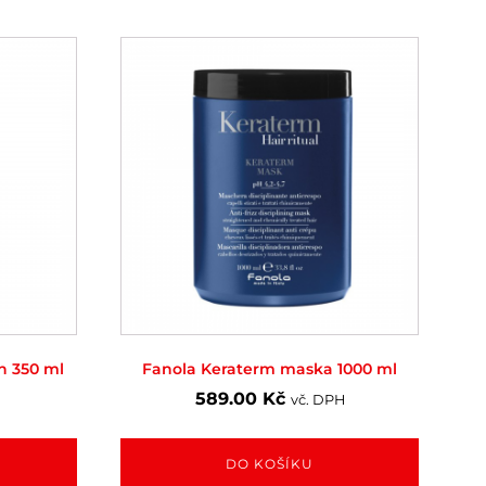
n 350 ml
Fanola Keraterm maska 1000 ml
589.00
Kč
H
vč. DPH
DO KOŠÍKU