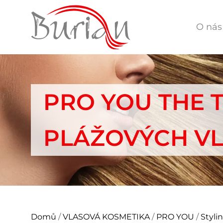
O nás
PRO YOU THE 
PLÁŽOVÝCH VL
Domů
/
VLASOVÁ KOSMETIKA
/
PRO YOU
/
Styli