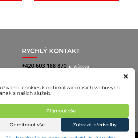
RYCHLÝ KONTAKT
+420 603 188 870
p. Brůnová
+420 777 722 760
p. Pilař, obchodní
zástupce
užíváme cookies k optimalizaci našich webových
ránek a našich služeb.
Příjmout vše
Odmítnout vše
Zobrazit předvolby
Zásady cookies
Zásady zpracování osobních údajů a cookies