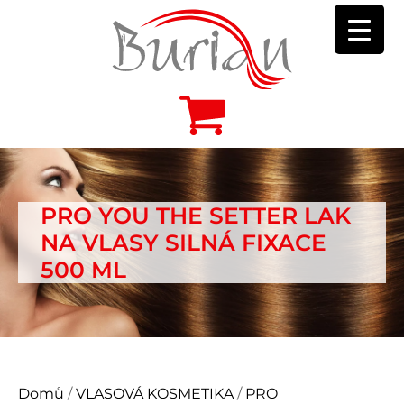
PRO YOU THE SETTER LAK
NA VLASY SILNÁ FIXACE
500 ML
Domů
/
VLASOVÁ KOSMETIKA
/
PRO