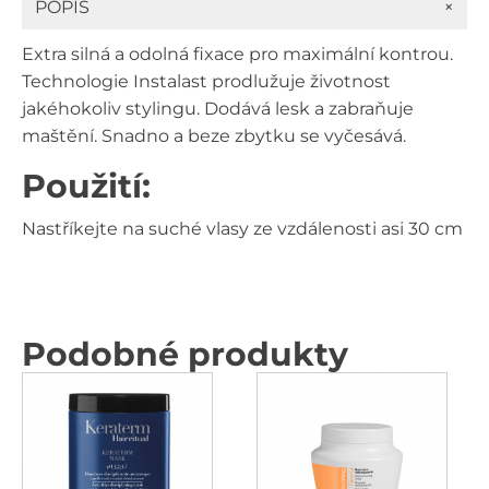
+
POPIS
silná
fixace
Extra silná a odolná fixace pro maximální kontrou.
500
ml
Technologie Instalast prodlužuje životnost
množství
jakéhokoliv stylingu. Dodává lesk a zabraňuje
maštění. Snadno a beze zbytku se vyčesává.
Použití:
Nastříkejte na suché vlasy ze vzdálenosti asi 30 cm
Podobné produkty