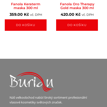
Fanola Keraterm
Fanola Oro Therapy
maska 300 ml
Gold maska 300 ml
359.00
Kč
420.00
Kč
vč. DPH
vč. DPH
DO KOŠÍKU
DO KOŠÍKU
Náš velkoobchod nabízí široký sortiment profesionální
vlasové kosmetiky světových značek.