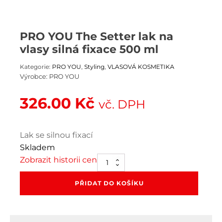
PRO YOU The Setter lak na
vlasy silná fixace 500 ml
Kategorie:
PRO YOU
,
Styling
,
VLASOVÁ KOSMETIKA
Výrobce:
PRO YOU
326.00
Kč
vč. DPH
Lak se silnou fixací
Skladem
Zobrazit historii cen
PRO
YOU
The
PŘIDAT DO KOŠÍKU
Setter
lak
na
vlasy