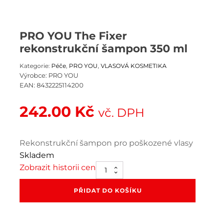
PRO YOU The Fixer
rekonstrukční šampon 350 ml
Kategorie:
Péče
,
PRO YOU
,
VLASOVÁ KOSMETIKA
Výrobce:
PRO YOU
EAN:
8432225114200
242.00
Kč
vč. DPH
Rekonstrukční šampon pro poškozené vlasy
Skladem
Zobrazit historii cen
PRO
YOU
The
PŘIDAT DO KOŠÍKU
Fixer
rekonstrukční
šampon