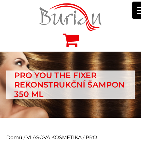
PRO YOU THE FIXER
REKONSTRUKČNÍ ŠAMPON
350 ML
Domů
/
VLASOVÁ KOSMETIKA
/
PRO