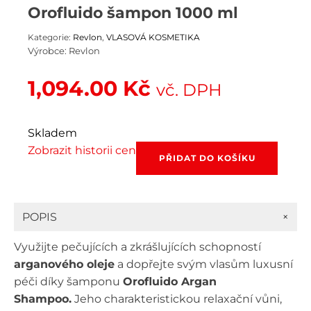
Orofluido šampon 1000 ml
Kategorie:
Revlon
,
VLASOVÁ KOSMETIKA
Výrobce:
Revlon
1,094.00
Kč
vč. DPH
Skladem
Zobrazit historii cen
Orofluido
PŘIDAT DO KOŠÍKU
šampon
1000
ml
množství
+
POPIS
Využijte pečujících a zkrášlujících schopností
arganového oleje
a dopřejte svým vlasům luxusní
péči díky šamponu
Orofluido Argan
Shampoo.
Jeho charakteristickou relaxační vůni,