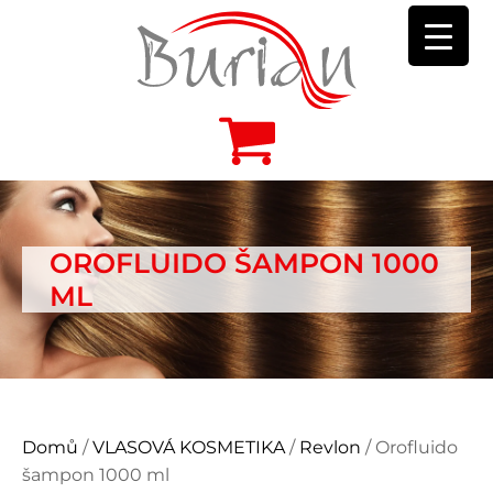
OROFLUIDO ŠAMPON 1000
ML
Domů
/
VLASOVÁ KOSMETIKA
/
Revlon
/ Orofluido
šampon 1000 ml