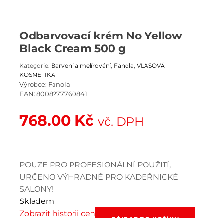
Odbarvovací krém No Yellow
Black Cream 500 g
Kategorie:
Barvení a melírování
,
Fanola
,
VLASOVÁ
KOSMETIKA
Výrobce:
Fanola
EAN:
8008277760841
768.00
Kč
vč. DPH
POUZE PRO PROFESIONÁLNÍ POUŽITÍ,
URČENO VÝHRADNĚ PRO KADEŘNICKÉ
SALONY!
Skladem
Zobrazit historii cen
Odbarvovací