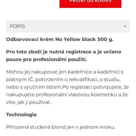
PŘIDAT DO KOŠÍKU
krém
No
Yellow
Black
+
POPIS
Cream
500
Odbarvovací krém No Yellow black 500 g.
g
množství
Pro toto zboží je nutná registrace a je určeno
pouze pro profesionální použití.
Mohou jej nakupovat jen kadeřnice a kadeřníci s
platným IČ, potvrzením o rekvalifikaci, o studiu,
nebo s výučním listem.Po registraci potvrzujete, že
nakupujete profesionální vlasovou kosmetiku a že
víte, jak ji používat.
Technologie
Přirozená studená blond jen v jednom kroku.