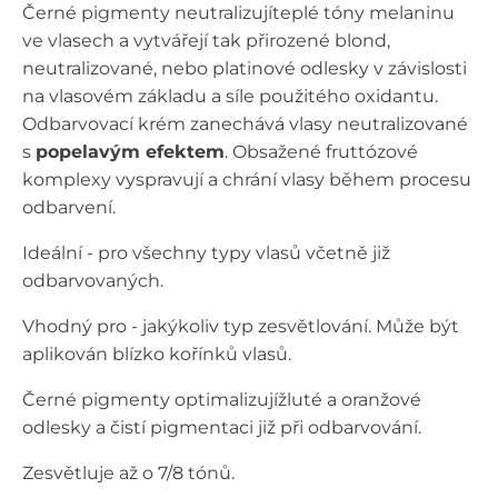
Černé pigmenty neutralizujíteplé tóny melaninu
ve vlasech a vytvářejí tak přirozené blond,
neutralizované, nebo platinové odlesky v závislosti
na vlasovém základu a síle použitého oxidantu.
Odbarvovací krém zanechává vlasy neutralizované
s
popelavým efektem
. Obsažené fruttózové
komplexy vyspravují a chrání vlasy během procesu
odbarvení.
Ideální - pro všechny typy vlasů včetně již
odbarvovaných.
Vhodný pro - jakýkoliv typ zesvětlování. Může být
aplikován blízko kořínků vlasů.
Černé pigmenty optimalizujížluté a oranžové
odlesky a čistí pigmentaci již při odbarvování.
Zesvětluje až o 7/8 tónů.