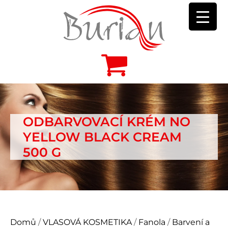
ODBARVOVACÍ KRÉM NO
YELLOW BLACK CREAM
500 G
Domů
/
VLASOVÁ KOSMETIKA
/
Fanola
/
Barvení a