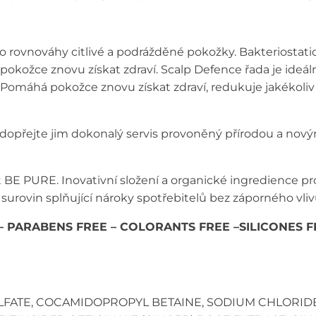
o rovnováhy citlivé a podrážděné pokožky. Bakteriostatické
ožce znovu získat zdraví. Scalp Defence řada je ideální
. Pomáhá pokožce znovu získat zdraví, redukuje jakékoliv
 dopřejte jim dokonalý servis provoněný přírodou a nový
 BE PURE. Inovativní složení a organické ingredience pro
surovin splňující nároky spotřebitelů bez záporného vlivu 
 – PARABENS FREE – COLORANTS FREE –SILICONES 
FATE, COCAMIDOPROPYL BETAINE, SODIUM CHLORIDE, 