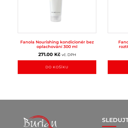
Fanola Nourishing kondicionér bez
Fano
oplachování 300 ml
rozt
271.00
Kč
vč. DPH
DO KOŠÍKU
SLEDUJ