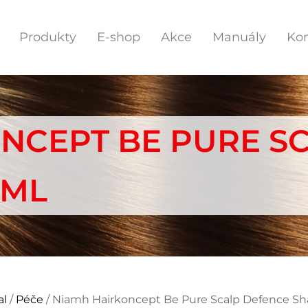
Produkty
E-shop
Akce
Manuály
Kon
NCEPT BE PURE S
 ML
al
/
Péče
/ Niamh Hairkoncept Be Pure Scalp Defence S