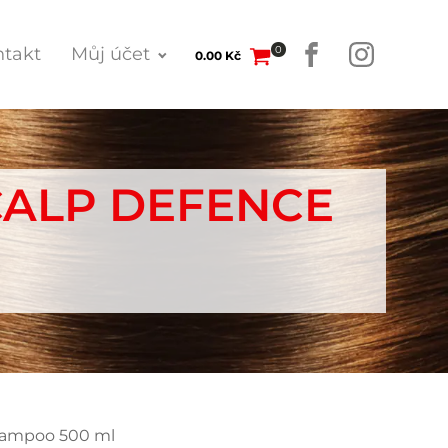
0
takt
Můj účet
0.00
Kč
CALP DEFENCE
hampoo 500 ml