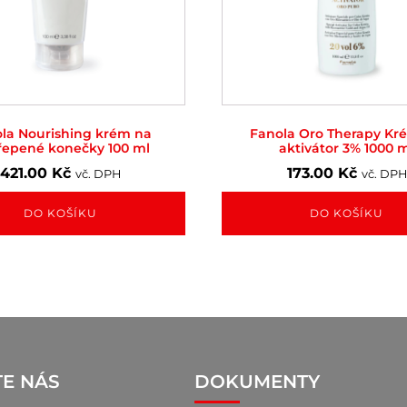
la Nourishing krém na
Fanola Oro Therapy Kr
řepené konečky 100 ml
aktivátor 3% 1000 
421.00
Kč
173.00
Kč
vč. DPH
vč. DPH
DO KOŠÍKU
DO KOŠÍKU
TE NÁS
DOKUMENTY