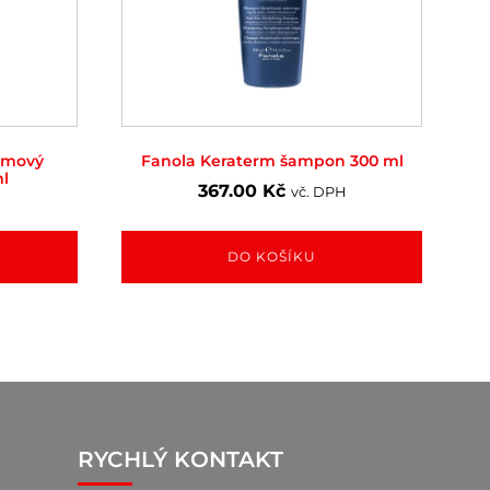
émový
Fanola Keraterm šampon 300 ml
ml
367.00
Kč
vč. DPH
DO KOŠÍKU
RYCHLÝ KONTAKT