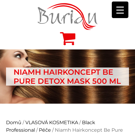
NIAMH HAIRKONCEPT BE
PURE DETOX MASK 500 ML
Domů
/
VLASOVÁ KOSMETIKA
/
Black
Professional
/
Péče
/ Niamh Hairkoncept Be Pure