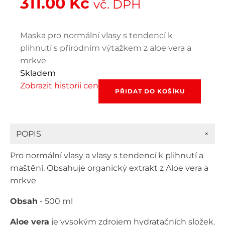
311.00
Kč
vč. DPH
Maska pro normální vlasy s tendencí k
plihnutí s přírodním výtažkem z aloe vera a
mrkve
Skladem
Zobrazit historii cen
Niamh
PŘIDAT DO KOŠÍKU
Hairkoncept
Be
Pure
Detox
+
POPIS
Mask
500
Pro normální vlasy a vlasy s tendencí k plihnutí a
ml
množství
maštění. Obsahuje organický extrakt z Aloe vera a
mrkve
Obsah
- 500 ml
Aloe vera
je vysokým zdrojem hydratačních složek.