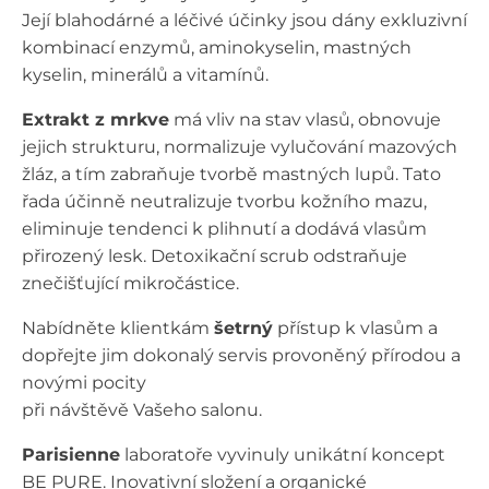
Její blahodárné a léčivé účinky jsou dány exkluzivní
kombinací enzymů, aminokyselin, mastných
kyselin, minerálů a vitamínů.
Extrakt z mrkve
má vliv na stav vlasů, obnovuje
jejich strukturu, normalizuje vylučování mazových
žláz, a tím zabraňuje tvorbě mastných lupů. Tato
řada účinně neutralizuje tvorbu kožního mazu,
eliminuje tendenci k plihnutí a dodává vlasům
přirozený lesk. Detoxikační scrub odstraňuje
znečišťující mikročástice.
Nabídněte klientkám
šetrný
přístup k vlasům a
dopřejte jim dokonalý servis provoněný přírodou a
novými pocity
při návštěvě Vašeho salonu.
Parisienne
laboratoře vyvinuly unikátní koncept
BE PURE. Inovativní složení a organické