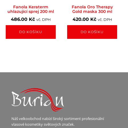
Fanola Keraterm
Fanola Oro Therapy
uhlazující sprej 200 ml
Gold maska 300 ml
486.00
Kč
420.00
Kč
vč. DPH
vč. DPH
DO KOŠÍKU
DO KOŠÍKU
Náš velkoobchod nabízí široký sortiment profesionální
vlasové kosmetiky světových značek.