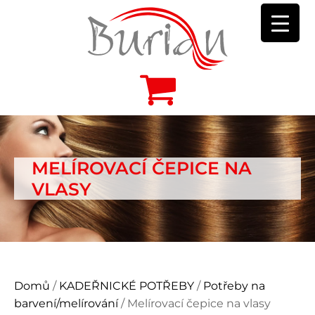
MELÍROVACÍ ČEPICE NA
VLASY
Domů
/
KADEŘNICKÉ POTŘEBY
/
Potřeby na
barvení/melírování
/ Melírovací čepice na vlasy