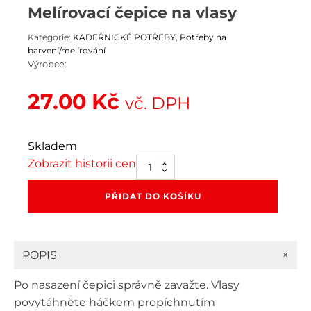
Melírovací čepice na vlasy
Kategorie:
KADEŘNICKÉ POTŘEBY
,
Potřeby na
barvení/melírování
Výrobce:
27.00
Kč
vč. DPH
Skladem
Zobrazit historii cen
Melírovací
čepice
na
PŘIDAT DO KOŠÍKU
vlasy
množství
+
POPIS
Po nasazení čepici správně zavažte. Vlasy
povytáhněte háčkem propíchnutím