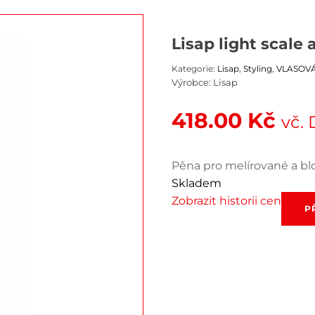
Lisap light scale
Kategorie:
Lisap
,
Styling
,
VLASOV
Výrobce:
Lisap
418.00
Kč
vč.
Pěna pro melírované a bl
Skladem
Zobrazit historii cen
Lisap
P
light
scale
anti-
yellow
mousse
250
ml
množstv