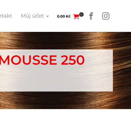
0
takt
Můj účet
0.00
Kč
 MOUSSE 250