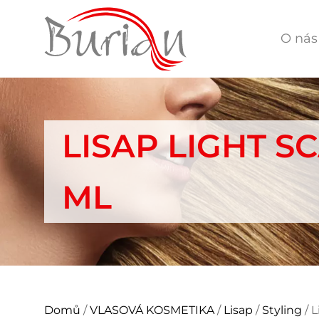
O nás
LISAP LIGHT S
ML
Domů
/
VLASOVÁ KOSMETIKA
/
Lisap
/
Styling
/ L