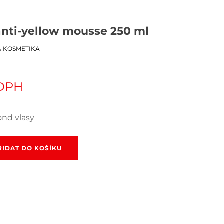
 anti-yellow mousse 250 ml
Á KOSMETIKA
 DPH
ond vlasy
ŘIDAT DO KOŠÍKU
í