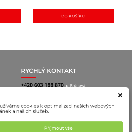
DO KOŠÍKU
RYCHLÝ KONTAKT
+420 603 188 870
p. Brůnová
+420 777 722 760
p. Pilař, obchodní
zástupce
užíváme cookies k optimalizaci našich webových
ránek a našich služeb.
Příjmout vše