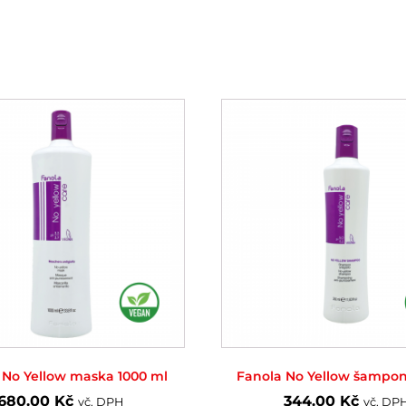
 No Yellow maska 1000 ml
Fanola No Yellow šampon
680.00
Kč
344.00
Kč
vč. DPH
vč. DP