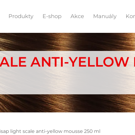
Produkty
E-shop
Akce
Manuály
Kon
CALE ANTI-YELLOW
isap light scale anti-yellow mousse 250 ml