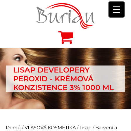
LISAP DEVELOPERY
PEROXID - KRÉMOVÁ
KONZISTENCE 3% 1000 ML
Domů
/
VLASOVÁ KOSMETIKA
/
Lisap
/
Barvení a