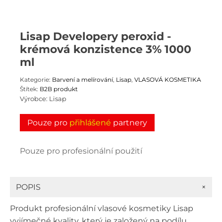
Lisap Developery peroxid -
krémová konzistence 3% 1000
ml
Kategorie:
Barvení a melírování
,
Lisap
,
VLASOVÁ KOSMETIKA
Štítek:
B2B produkt
Výrobce:
Lisap
Pouze pro
přihlášené
partnery
Pouze pro profesionální použití
+
POPIS
Produkt profesionální vlasové kosmetiky Lisap
vyjímečné kvality, který je založený na podílu