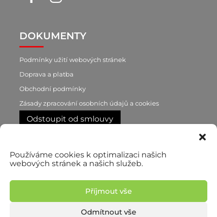
DOKUMENTY
Podmínky užití webových stránek
Doprava a platba
Obchodní podmínky
Zásady zpracování osobních údajů a cookies
Odstoupit od smlouvy
RYCHLÝ KONTAKT
Používáme cookies k optimalizaci našich
webových stránek a našich služeb.
+420 603 188 870
p. Brůnová
+420 777 722 760
Příjmout vše
p. Pilař, obchodní zástupce
Odmítnout vše