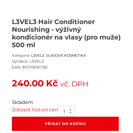
L3VEL3 Hair Conditioner
Nourishing - výživný
kondicionér na vlasy (pro muže)
500 ml
Kategorie:
L3VEL3
,
VLASOVÁ KOSMETIKA
Výrobce:
L3VEL3
EAN:
810119061782
240.00
Kč
vč. DPH
Skladem
Zobrazit historii cen
L3VEL3
Hair
Conditioner
PŘIDAT DO KOŠÍKU
Nourishing