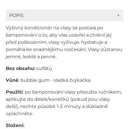
-
výživný
kondicionér
+
POPIS
na
vlasy
Výživný kondicionér na vlasy se postará po
(pro
muže)
šamponování o to, aby vlas uzavřel a chránil jej
500
před poškozením, vlasy vyživuje. hydratuje a
ml
pomáhá ke snadnějšímu rozčesání. Vlasy zůstanou
množství
jemné, lesklé a pevné.
Bez obsahu:
sulfátů
Vůně
: bubble gum - sladká žvýkačka
Použití
: po šamponování vlasy přesušte ručníkem,
aplikujte do délek/konečků (pokud jsou vlasy
delší), nechte působit 1-2 minuty a důkladně
opláchněte.
Složení: