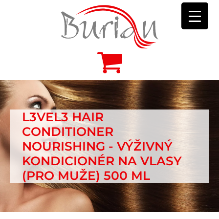
L3VEL3 HAIR
CONDITIONER
NOURISHING - VÝŽIVNÝ
KONDICIONÉR NA VLASY
(PRO MUŽE) 500 ML