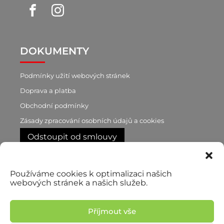
DOKUMENTY
Podmínky užití webových stránek
Doprava a platba
Obchodní podmínky
Zásady zpracování osobních údajů a cookies
Odstoupit od smlouvy
RYCHLÝ KONTAKT
Používáme cookies k optimalizaci našich
webových stránek a našich služeb.
+420 603 188 870
p. Brůnová
+420 777 722 760
Příjmout vše
p. Pilař, obchodní zástupce