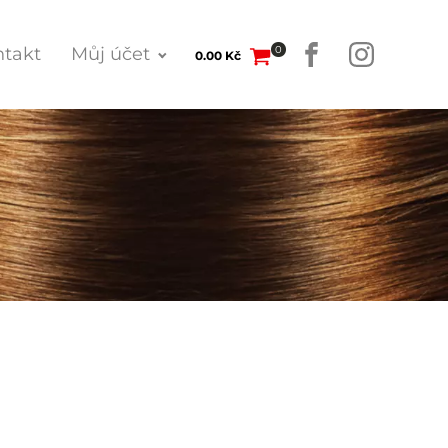
0
takt
Můj účet
0.00
Kč