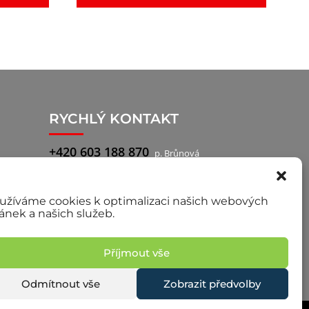
RYCHLÝ KONTAKT
+420 603 188 870
p. Brůnová
+420 777 722 760
p. Pilař, obchodní
zástupce
užíváme cookies k optimalizaci našich webových
ránek a našich služeb.
Příjmout vše
Odmítnout vše
Zobrazit předvolby