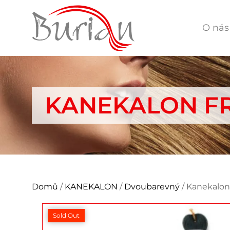
O nás
KANEKALON FR
Domů
/
KANEKALON
/
Dvoubarevný
/ Kanekalon
Sold Out