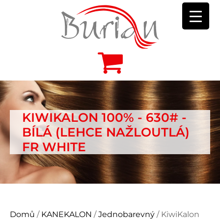
KIWIKALON 100% - 630# -
BÍLÁ (LEHCE NAŽLOUTLÁ)
FR WHITE
Domů
/
KANEKALON
/
Jednobarevný
/ KiwiKalon