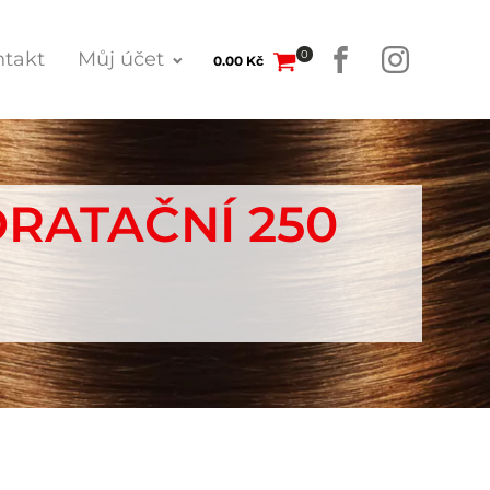
0
takt
Můj účet
0.00
Kč
RATAČNÍ 250