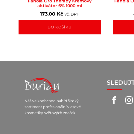
Fanola Oro Therapy Krémový
Fanola O
aktivátor 6% 1000 ml
173.00
Kč
vč. DPH
DO KOŠÍKU
SLEDUJ
Náš velkoobchod nabízí široký
sortiment profesionální vlasové
kosmetiky světových značek.