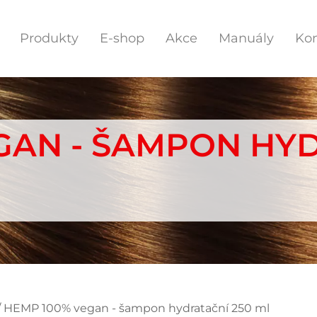
Produkty
E-shop
Akce
Manuály
Kon
GAN - ŠAMPON HYD
/ HEMP 100% vegan - šampon hydratační 250 ml