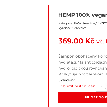
HEMP 100% vegan
Kategorie:
Péče
,
Selective
,
VLASO
Výrobce:
Selective
369.00
Kč
vč.
Šampon obohacený konop
hydrataci. Má antioxidačn
hydrolipidickou rovnováh
Poskytuje pocit lehkosti,
Skladem
Zobrazit historii cen
HEMP
100%
vegan
PŘIDAT DO 
-
šampo