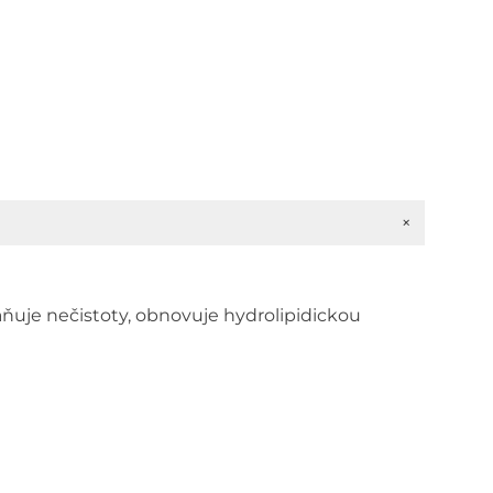
ční
í
+
uje nečistoty, obnovuje hydrolipidickou