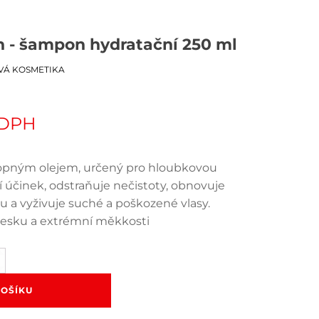
 - šampon hydratační 250 ml
VÁ KOSMETIKA
 DPH
ným olejem, určený pro hloubkovou
í účinek, odstraňuje nečistoty, obnovuje
u a vyživuje suché a poškozené vlasy.
 lesku a extrémní měkkosti
KOŠÍKU
n