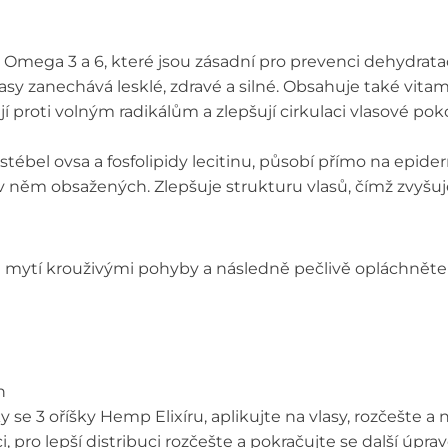
Omega 3 a 6, které jsou zásadní pro prevenci dehydratace
asy zanechává lesklé, zdravé a silné. Obsahuje také vitam
í proti volným radikálům a zlepšují cirkulaci vlasové pokož
ébel ovsa a fosfolipidy lecitinu, působí přímo na epidermi
něm obsažených. Zlepšuje strukturu vlasů, čímž zvyšuje j
mytí krouživými pohyby a následně pečlivě opláchněte 
n
e 3 oříšky Hemp Elixíru, aplikujte na vlasy, rozčešte a
 pro lepší distribuci rozčešte a pokračujte se další úpra