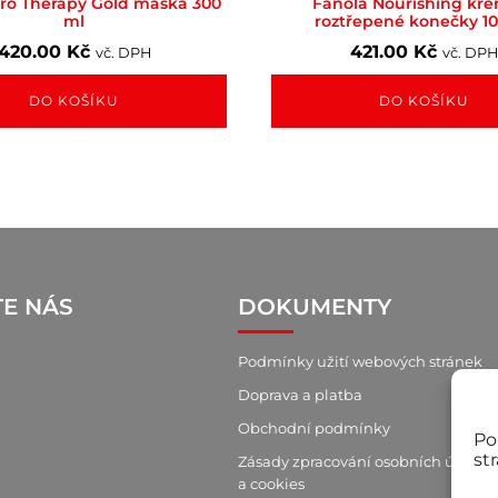
ro Therapy Gold maska 300
Fanola Nourishing kr
ml
roztřepené konečky 1
420.00
Kč
421.00
Kč
vč. DPH
vč. DPH
DO KOŠÍKU
DO KOŠÍKU
TE NÁS
DOKUMENTY
Podmínky užití webových stránek
Doprava a platba
Obchodní podmínky
Po
st
Zásady zpracování osobních údajů
a cookies