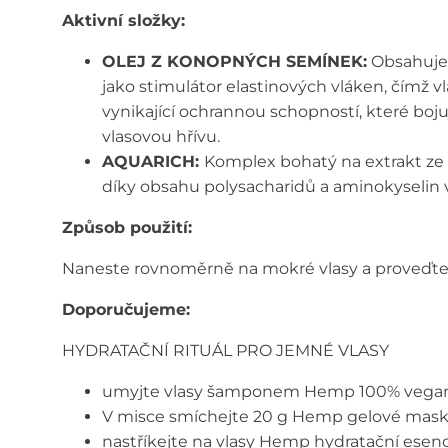
Aktivní složky:
OLEJ Z KONOPNÝCH SEMÍNEK:
Obsahuje 
jako stimulátor elastinových vláken, čímž vl
vynikající ochrannou schopností, které bojuj
vlasovou hřívu.
AQUARICH:
Komplex bohatý na extrakt ze st
díky obsahu polysacharidů a aminokyselin v 
Způsob použití:
Naneste rovnoměrně na mokré vlasy a proveďte 
Doporučujeme:
HYDRATAČNÍ RITUÁL PRO JEMNÉ VLASY
umyjte vlasy šamponem Hemp 100% vega
V misce smíchejte 20 g Hemp gelové masky s
nastříkejte na vlasy Hemp hydratační esenci,