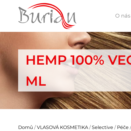
O nás
HEMP 100% VE
ML
Domů
/
VLASOVÁ KOSMETIKA
/
Selective
/
Péče