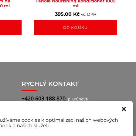
ém na
Fanola Nourishing kondicionér 1000
00 ml
ml
395.00
Kč
vč. DPH
DO KOŠÍKU
RYCHLÝ KONTAKT
+420 603 188 870
p. Brůnová
+420 777 722 760
p. Pilař, obchodní
zástupce
užíváme cookies k optimalizaci našich webových
ránek a našich služeb.