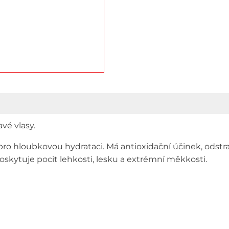
hydrata
250
ml
množstv
vé vlasy.
hloubkovou hydrataci. Má antioxidační účinek, odstraň
oskytuje pocit lehkosti, lesku a extrémní měkkosti.