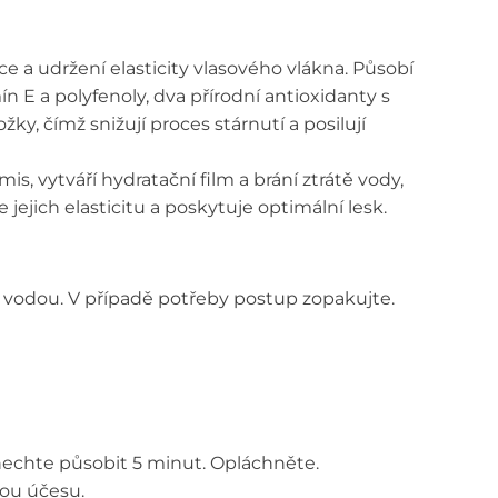
 a udržení elasticity vlasového vlákna. Působí
ín E a polyfenoly, dva přírodní antioxidanty s
ky, čímž snižují proces stárnutí a posilují
s, vytváří hydratační film a brání ztrátě vody,
ejich elasticitu a poskytuje optimální lesk.
vodou. V případě potřeby postup zopakujte.
 nechte působit 5 minut. Opláchněte.
vou účesu.