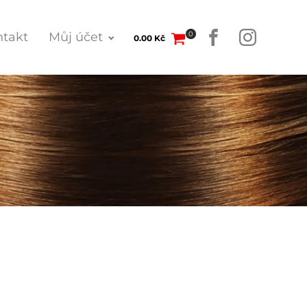
0
takt
Můj účet
0.00
Kč