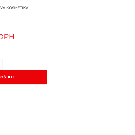
VÁ KOSMETIKA
 DPH
KOŠÍKU
í