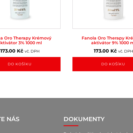
la Oro Therapy Krémový
Fanola Oro Therapy Kr
ktivátor 3% 1000 ml
aktivátor 9% 1000 
173.00
Kč
173.00
Kč
vč. DPH
vč. DPH
DO KOŠÍKU
DO KOŠÍKU
TE NÁS
DOKUMENTY