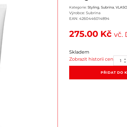
Kategorie:
Styling
,
Subrina
,
VLASO
Výrobce:
Subrina
EAN:
4260446014894
275.00
Kč
vč.
Skladem
Zobrazit historii cen
Hair
glue
150
PŘIDAT DO 
ml
množstv