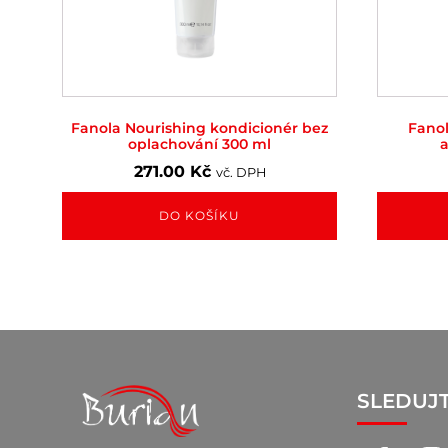
Fanola Nourishing kondicionér bez
Fano
oplachování 300 ml
a
271.00
Kč
vč. DPH
DO KOŠÍKU
SLEDUJ