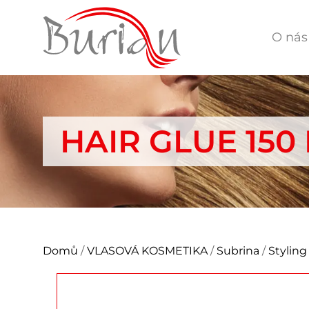
O nás
HAIR GLUE 150
Domů
/
VLASOVÁ KOSMETIKA
/
Subrina
/
Styling