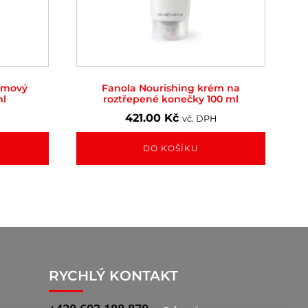
émový
Fanola Nourishing krém na
ml
roztřepené konečky 100 ml
421.00
Kč
vč. DPH
DO KOŠÍKU
RYCHLÝ KONTAKT