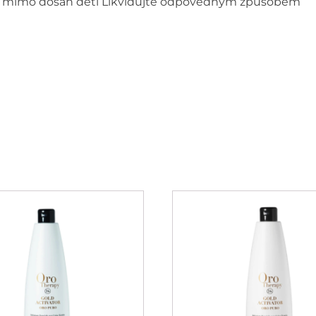
te mimo dosah dětí Likvidujte odpovědným způsobem