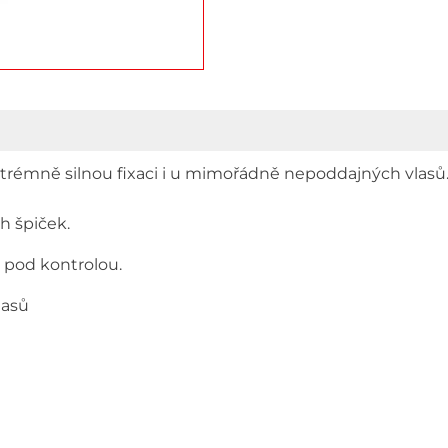
xtrémně silnou fixaci i u mimořádně nepoddajných vlasů.
ch špiček.
e pod kontrolou.
lasů