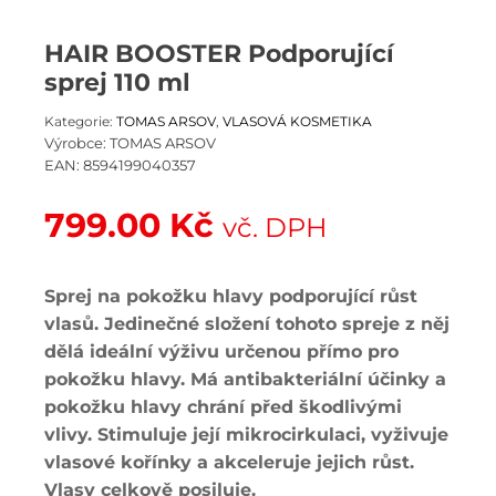
HAIR BOOSTER Podporující
sprej 110 ml
Kategorie:
TOMAS ARSOV
,
VLASOVÁ KOSMETIKA
Výrobce:
TOMAS ARSOV
EAN:
8594199040357
799.00
Kč
vč. DPH
Sprej na pokožku hlavy podporující růst
vlasů. Jedinečné složení tohoto spreje z něj
dělá ideální výživu určenou přímo pro
pokožku hlavy. Má antibakteriální účinky a
pokožku hlavy chrání před škodlivými
vlivy. Stimuluje její mikrocirkulaci, vyživuje
vlasové kořínky a akceleruje jejich růst.
Vlasy celkově posiluje.