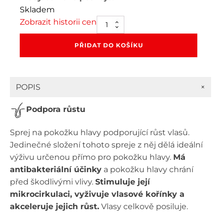
Skladem
Zobrazit historii cen
HAIR
BOOSTER
Podporující
PŘIDAT DO KOŠÍKU
sprej
110
ml
množství
+
POPIS
Podpora růstu
Sprej na pokožku hlavy podporující růst vlasů.
Jedinečné složení tohoto spreje z něj dělá ideální
výživu určenou přímo pro pokožku hlavy.
Má
antibakteriální účinky
a pokožku hlavy chrání
před škodlivými vlivy.
Stimuluje její
mikrocirkulaci, vyživuje vlasové kořínky a
akceleruje jejich růst.
Vlasy celkově posiluje.