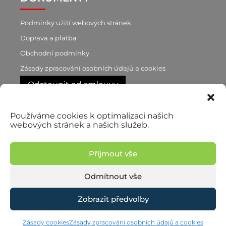
Podmínky užití webových stránek
Doprava a platba
Obchodní podmínky
Zásady zpracování osobních údajů a cookies
Odstoupit od smlouvy
Používáme cookies k optimalizaci našich
RYCHLÝ KONTAKT
webových stránek a našich služeb.
+420 603 188 870
p. Brůnová
Příjmout vše
+420 777 722 760
p. Pilař, obchodní zástupce
Odmítnout vše
Zobrazit předvolby
© 2026 Martina Brůnová | Vyrobilo studio
Zásady ochrany osobních údajů
Zásady cookies
Zásady zpracování osobních údajů a cookies