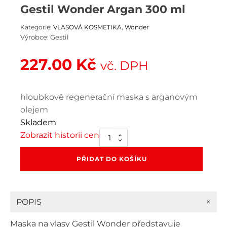
Gestil Wonder Argan 300 ml
Kategorie:
VLASOVÁ KOSMETIKA
,
Wonder
Výrobce:
Gestil
227.00
Kč
vč. DPH
hloubkově regenerační maska s arganovým
olejem
Skladem
Zobrazit historii cen
Gestil
Wonder
Argan
PŘIDAT DO KOŠÍKU
300
ml
množství
+
POPIS
Maska na vlasy Gestil Wonder představuje