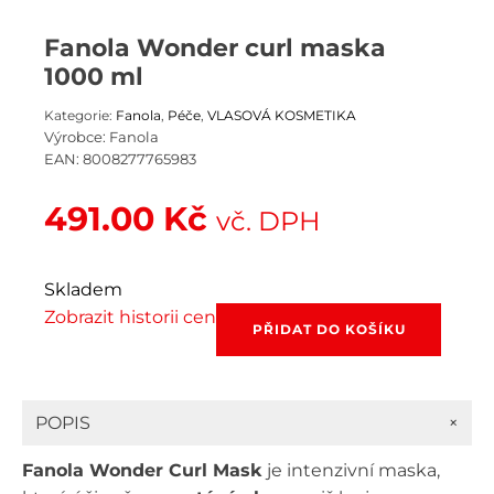
Fanola Wonder curl maska
1000 ml
Kategorie:
Fanola
,
Péče
,
VLASOVÁ KOSMETIKA
Výrobce:
Fanola
EAN:
8008277765983
491.00
Kč
vč. DPH
Skladem
Zobrazit historii cen
Fanola
PŘIDAT DO KOŠÍKU
Wonder
curl
maska
1000
+
POPIS
ml
množství
Fanola Wonder Curl Mask
je intenzivní maska,