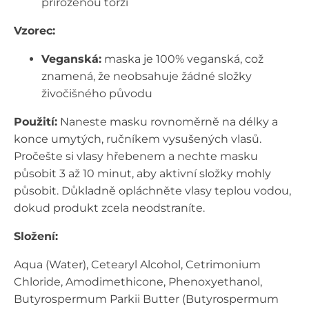
přirozenou torzi
Vzorec:
Veganská:
maska je 100% veganská, což
znamená, že neobsahuje žádné složky
živočišného původu
Použití:
Naneste masku rovnoměrně na délky a
konce umytých, ručníkem vysušených vlasů.
Pročešte si vlasy hřebenem a nechte masku
působit 3 až 10 minut, aby aktivní složky mohly
působit. Důkladně opláchněte vlasy teplou vodou,
dokud produkt zcela neodstraníte.
Složení:
Aqua (Water), Cetearyl Alcohol, Cetrimonium
Chloride, Amodimethicone, Phenoxyethanol,
Butyrospermum Parkii Butter (Butyrospermum