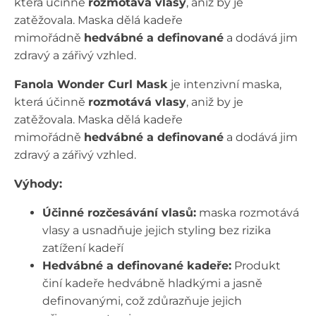
která účinně
rozmotává vlasy
, aniž by je
zatěžovala. Maska dělá kadeře
mimořádně
hedvábné a definované
a dodává jim
zdravý a zářivý vzhled.
Fanola Wonder Curl Mask
je intenzivní maska,
která účinně
rozmotává vlasy
, aniž by je
zatěžovala. Maska dělá kadeře
mimořádně
hedvábné a definované
a dodává jim
zdravý a zářivý vzhled.
Výhody:
Účinné rozčesávání vlasů:
maska rozmotává
vlasy a usnadňuje jejich styling bez rizika
zatížení kadeří
Hedvábné a definované kadeře:
Produkt
činí kadeře hedvábně hladkými a jasně
definovanými, což zdůrazňuje jejich