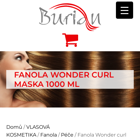
FANOLA WONDER CURL
MASKA 1000 ML
Domů
/
VLASOVÁ
KOSMETIKA
/
Fanola
/
Péče
/ Fanola Wonder curl