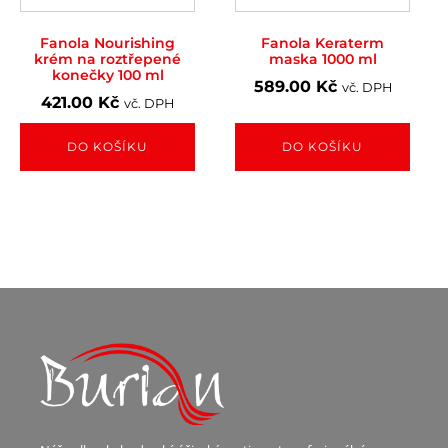
Fanola Nourishing
Fanola Keraterm
krém na roztřepené
maska 1000 ml
konečky 100 ml
589.00
Kč
vč. DPH
421.00
Kč
vč. DPH
DO KOŠÍKU
DO KOŠÍKU