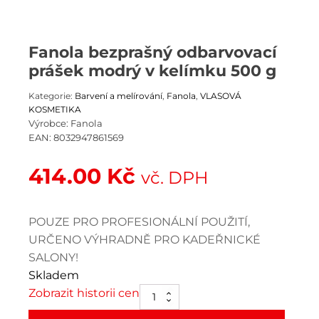
Fanola bezprašný odbarvovací
prášek modrý v kelímku 500 g
Kategorie:
Barvení a melírování
,
Fanola
,
VLASOVÁ
KOSMETIKA
Výrobce:
Fanola
EAN:
8032947861569
414.00
Kč
vč. DPH
POUZE PRO PROFESIONÁLNÍ POUŽITÍ,
URČENO VÝHRADNĚ PRO KADEŘNICKÉ
SALONY!
Skladem
Zobrazit historii cen
Fanola
bezprašný