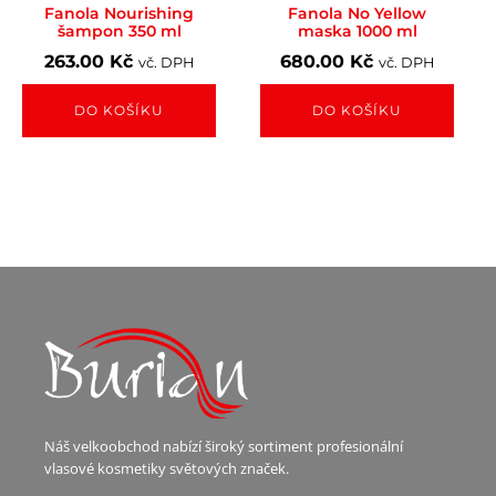
Fanola Nourishing
Fanola No Yellow
šampon 350 ml
maska 1000 ml
263.00
Kč
680.00
Kč
vč. DPH
vč. DPH
DO KOŠÍKU
DO KOŠÍKU
Náš velkoobchod nabízí široký sortiment profesionální
vlasové kosmetiky světových značek.