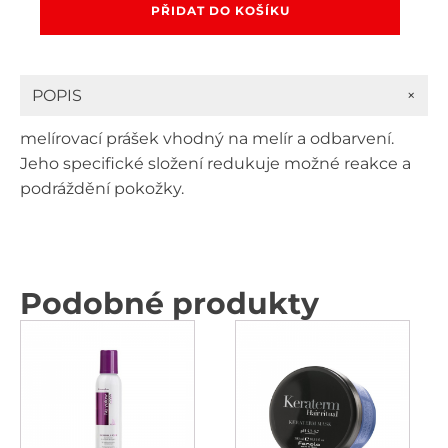
odbarvovací
PŘIDAT DO KOŠÍKU
prášek
modrý
v
kelímku
+
POPIS
500
g
melírovací prášek vhodný na melír a odbarvení.
množství
Jeho specifické složení redukuje možné reakce a
podráždění pokožky.
Podobné produkty