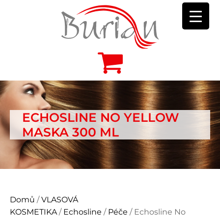
ECHOSLINE NO YELLOW
MASKA 300 ML
Domů
/
VLASOVÁ
KOSMETIKA
/
Echosline
/
Péče
/ Echosline No