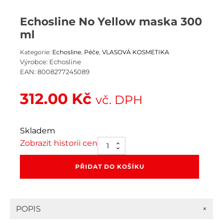
Echosline No Yellow maska 300
ml
Kategorie:
Echosline
,
Péče
,
VLASOVÁ KOSMETIKA
Výrobce:
Echosline
EAN:
8008277245089
312.00
Kč
vč. DPH
Skladem
Zobrazit historii cen
Echosline
No
Yellow
PŘIDAT DO KOŠÍKU
maska
300
ml
množství
+
POPIS