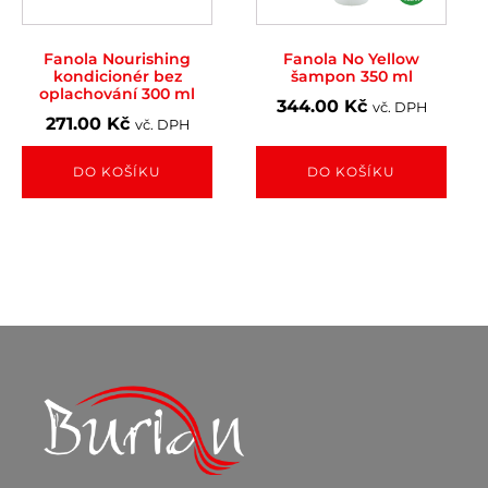
Fanola Nourishing
Fanola No Yellow
kondicionér bez
šampon 350 ml
oplachování 300 ml
344.00
Kč
vč. DPH
271.00
Kč
vč. DPH
DO KOŠÍKU
DO KOŠÍKU