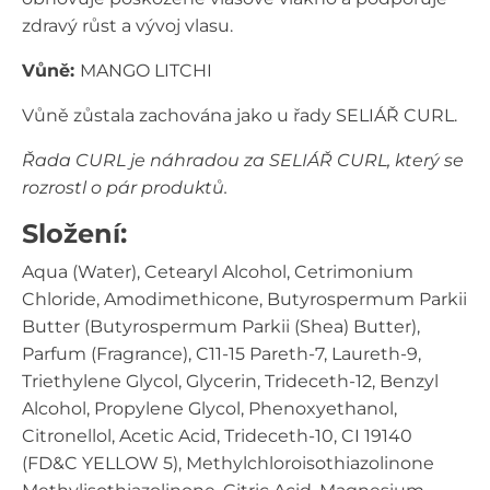
zdravý růst a vývoj vlasu.
Vůně:
MANGO LITCHI
Vůně zůstala zachována jako u řady SELIÁŘ CURL.
Řada CURL je náhradou za SELIÁŘ CURL, který se
rozrostl o pár produktů.
Složení:
Aqua (Water), Cetearyl Alcohol, Cetrimonium
Chloride, Amodimethicone, Butyrospermum Parkii
Butter (Butyrospermum Parkii (Shea) Butter),
Parfum (Fragrance), C11-15 Pareth-7, Laureth-9,
Triethylene Glycol, Glycerin, Trideceth-12, Benzyl
Alcohol, Propylene Glycol, Phenoxyethanol,
Citronellol, Acetic Acid, Trideceth-10, CI 19140
(FD&C YELLOW 5), Methylchloroisothiazolinone