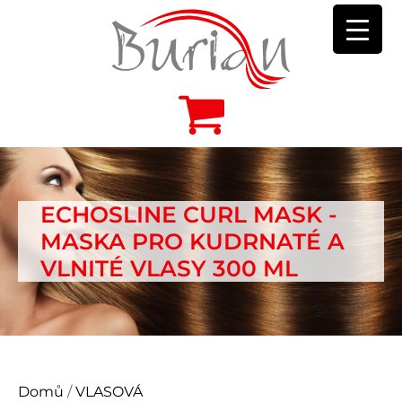
ECHOSLINE CURL MASK -
MASKA PRO KUDRNATÉ A
VLNITÉ VLASY 300 ML
Domů
/
VLASOVÁ