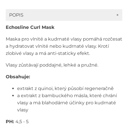
maska
pro
kudrnaté
+
POPIS
a
vlnité
Echosline Curl Mask
vlasy
300
Maska pro vlnité a kudrnaté vlasy pomáhá rozčesat
ml
množství
a hydratovat vlnité nebo kudrnaté vlasy. Krotí
zlobivé vlasy a má anti-staticky efekt.
Vlasy zůstávají poddajné, lehké a pružné.
Obsahuje:
extrakt z quinoi, který působí regeneračně
a extrakt z bambuckého másla, které chrání
vlasy a má blahodárné účinky pro kudrnaté
vlasy
PH:
4,5 - 5