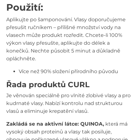
Použití:
Aplikujte po šamponování. Vlasy doporučujeme
přesušit ručníkem – přílišné množství vody na
vlasech může produkt rozředit. Chcete-li 100%
výkon vlasy přesušte, aplikujte do délek a
konečků. Nechte působit 5 minut a důkladně
opláchněte.
Více než 90% složení přírodního původu
Řada produktů CURL
Je věnován speciálně pro vlnité zlobivé vlasy a pro
kudrnaté vlasy. Nabízí kontrolu nad strukturou
vlasů a eliminuje krepatění vlasů.
Zakládá se na aktivní látce: QUINOA,
která má
vysoký obsah proteinů a vlasy tak posiluje,
obnovuje poškozené vlasové vlákno a podporuje