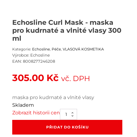
Echosline Curl Mask - maska
pro kudrnaté a vlnité vlasy 300
ml
Kategorie:
Echosline
,
Péče
,
VLASOVÁ KOSMETIKA
Výrobce:
Echosline
EAN:
8008277246208
305.00
Kč
vč. DPH
maska pro kudrnaté a vlnité vlasy
Skladem
Zobrazit historii cen
Echosline
Curl
Mask
PŘIDAT DO KOŠÍKU
-