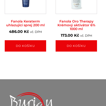
Fanola Keraterm
Fanola Oro Therapy
uhlazující sprej 200 ml
Krémový aktivátor 6%
1000 ml
486.00
Kč
vč. DPH
173.00
Kč
vč. DPH
DO KOŠÍKU
DO KOŠÍKU