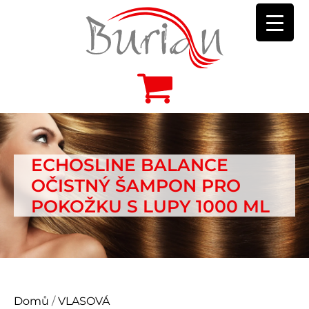
ECHOSLINE BALANCE
OČISTNÝ ŠAMPON PRO
POKOŽKU S LUPY 1000 ML
Domů
/
VLASOVÁ