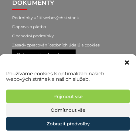
DOKUMENTY
Podmínky užití webových stránek
Doprava a platba
Obchodní podmínky
Zásady zpracování osobních údajů a cookies
Odstoupit od smlouvy
Používáme cookies k optimalizaci našich
RYCHLÝ KONTAKT
webových stránek a našich služeb.
+420 603 188 870
p. Brůnová
Příjmout vše
+420 777 722 760
p. Pilař, obchodní zástupce
Odmítnout vše
Zobrazit předvolby
© 2026 Martina Brůnová | Vyrobilo studio