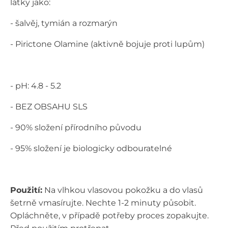
látky jako:
- šalvěj, tymián a rozmarýn
- Pirictone Olamine (aktivně bojuje proti lupům)
- pH: 4.8 - 5.2
- BEZ OBSAHU SLS
- 90% složení přírodního původu
- 95% složení je biologicky odbouratelné
Použití:
Na vlhkou vlasovou pokožku a do vlasů
šetrně vmasírujte. Nechte 1-2 minuty působit.
Opláchněte, v případě potřeby proces zopakujte.