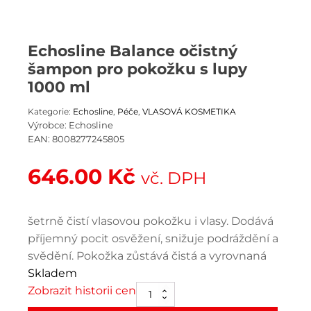
Echosline Balance očistný
šampon pro pokožku s lupy
1000 ml
Kategorie:
Echosline
,
Péče
,
VLASOVÁ KOSMETIKA
Výrobce:
Echosline
EAN:
8008277245805
646.00
Kč
vč. DPH
šetrně čistí vlasovou pokožku i vlasy. Dodává
příjemný pocit osvěžení, snižuje podráždění a
svědění. Pokožka zůstává čistá a vyrovnaná
Skladem
Zobrazit historii cen
Echosline
Balance