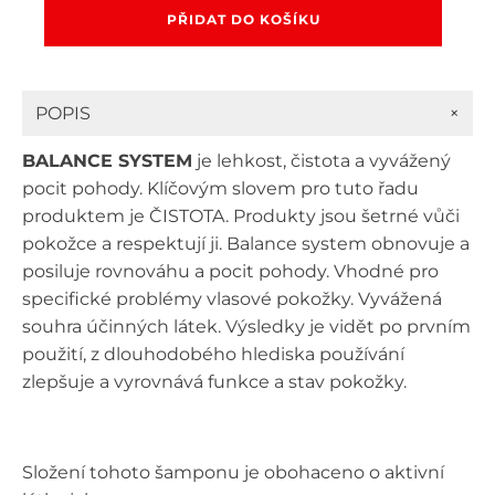
očistný
PŘIDAT DO KOŠÍKU
šampon
pro
pokožku
s
+
POPIS
lupy
1000
BALANCE SYSTEM
je lehkost, čistota a vyvážený
ml
množství
pocit pohody. Klíčovým slovem pro tuto řadu
produktem je ČISTOTA. Produkty jsou šetrné vůči
pokožce a respektují ji. Balance system obnovuje a
posiluje rovnováhu a pocit pohody. Vhodné pro
specifické problémy vlasové pokožky. Vyvážená
souhra účinných látek. Výsledky je vidět po prvním
použití, z dlouhodobého hlediska používání
zlepšuje a vyrovnává funkce a stav pokožky.
Složení tohoto šamponu je obohaceno o aktivní