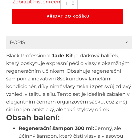
Zobrazit historii cen
Dárkový
balíček
pro
PŘIDAT DO KOŠÍKU
regeneraci
vlasů
Black
Professional
+
POPIS
Jade
-
Black Professional
Jade Kit
je dárkový balíček,
šampon
300
který poskytuje expresní péči o vlasy s okamžitým
ml
regeneračním účinkem. Obsahuje regenerační
+
šampon a inovativní 8sekundový lamelární
kondicionér
200
kondicionér, díky nimž vlasy získají zpět svůj zdravý
ml
vzhled, vitalitu a sílu. Tento set je ideálně zabalen v
množství
elegantním černém organzovém sáčku, což z něj
činí nejen praktický, ale také stylový dárek.
Obsah balení:
Regenerační šampon 300 ml:
Jemný, ale
účinný šampon, který čistí vlasy a vlasovou