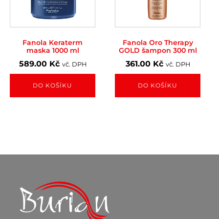
Fanola Keraterm
Fanola Oro Therapy
maska 1000 ml
GOLD šampon 300 ml
589.00
Kč
361.00
Kč
vč. DPH
vč. DPH
DO KOŠÍKU
DO KOŠÍKU