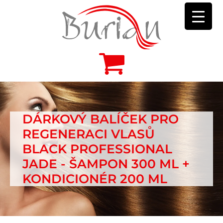
DÁRKOVÝ BALÍČEK PRO
REGENERACI VLASŮ
BLACK PROFESSIONAL
JADE - ŠAMPON 300 ML +
KONDICIONÉR 200 ML