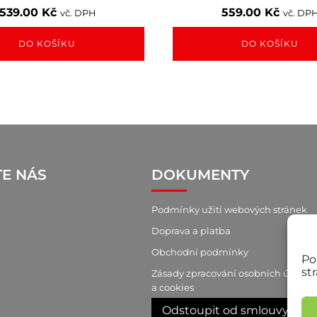
539.00
Kč
559.00
Kč
vč. DPH
vč. DP
DO KOŠÍKU
DO KOŠÍKU
TE NÁS
DOKUMENTY
Podmínky užití webových stránek
Doprava a platba
Obchodní podmínky
Po
st
Zásady zpracování osobních údajů
a cookies
Odstoupit od smlouvy