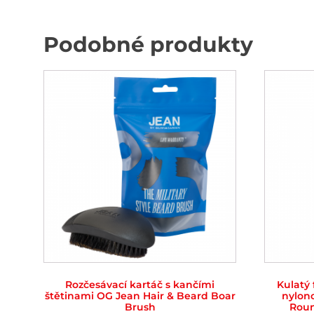
Podobné produkty
Rozčesávací kartáč s kančími
Kulatý 
štětinami OG Jean Hair & Beard Boar
nylon
Brush
Roun