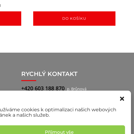
H
DO KOŠÍKU
RYCHLÝ KONTAKT
+420 603 188 870
p. Brůnová
+420 777 722 760
p. Pilař, obchodní
zástupce
užíváme cookies k optimalizaci našich webových
ránek a našich služeb.
Příjmout vše