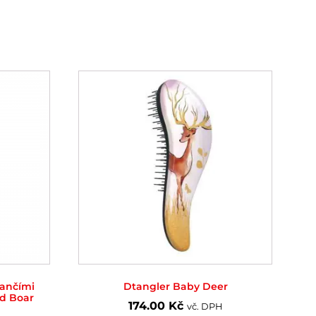
kančími
Dtangler Baby Deer
d Boar
174.00
Kč
vč. DPH