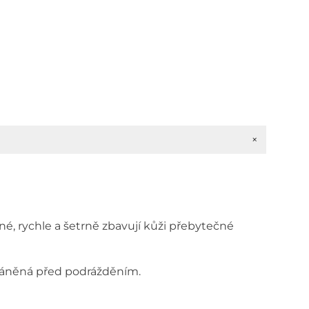
í
+
é, rychle a šetrně zbavují kůži přebytečné
chráněná před podrážděním.