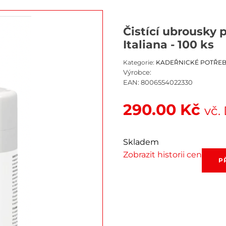
Čistící ubrousky 
Italiana - 100 ks
Kategorie:
KADEŘNICKÉ POTŘE
Výrobce:
EAN:
8006554022330
290.00
Kč
vč.
Skladem
Zobrazit historii cen
Čistící
P
ubrous
pro
odstran
barvy
Barex
Italiana
-