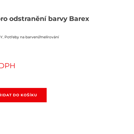
pro odstranění barvy Barex
BY
,
Potřeby na barvení/melírování
 DPH
ŘIDAT DO KOŠÍKU
ky
ění