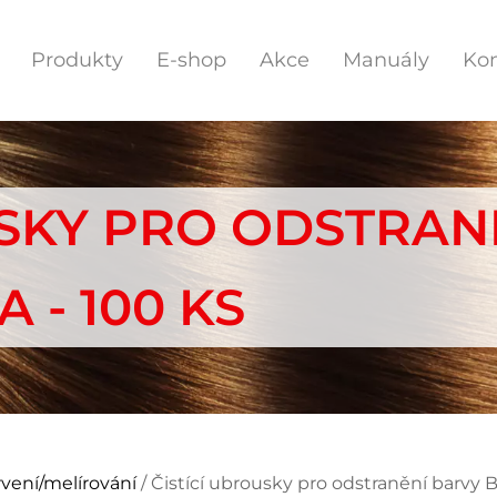
Produkty
E-shop
Akce
Manuály
Kon
USKY PRO ODSTRAN
 - 100 KS
vení/melírování
/ Čistící ubrousky pro odstranění barvy Ba