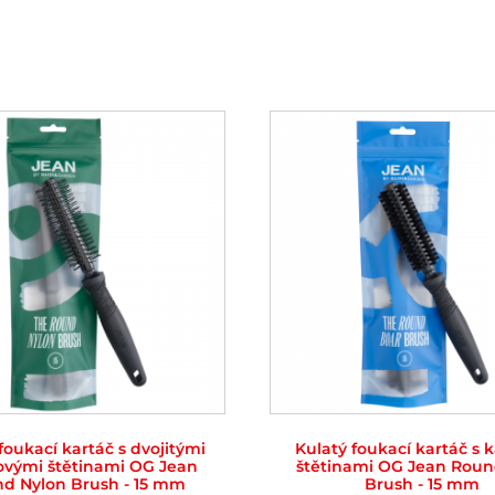
foukací kartáč s dvojitými
Kulatý foukací kartáč s 
ovými štětinami OG Jean
štětinami OG Jean Roun
d Nylon Brush - 15 mm
Brush - 15 mm