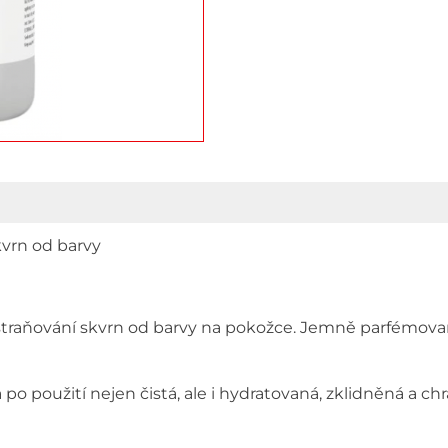
100
ks
množstv
kvrn od barvy
odstraňování skvrn od barvy na pokožce. Jemně parfémovan
 po použití nejen čistá, ale i hydratovaná, zklidněná a 