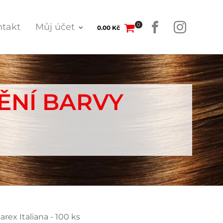
0
takt
Můj účet
0.00
Kč
ĚNÍ BARVY
rex Italiana - 100 ks