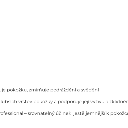
ruje pokožku, zmírňuje podráždění a svědění
hlubších vrstev pokožky a podporuje její výživu a zklidně
essional – srovnatelný účinek, ještě jemnější k pokožc