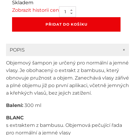
Skladem
Zobrazit historii cen
Black
Blanc
Volume
PŘIDAT DO KOŠÍKU
UP
Shampoo
300
ml
+
POPIS
množství
Objemový šampon je určený pro normální a jemné
vlasy. Je obohacený o extrakt z bambusu, který
obnovuje pružnost a objem. Zanechává vlasy zářivé
a plné objemu již po první aplikaci, včetně jemných
a křehkých vlasů, bez jejich zatížení.
Balení:
300 ml
BLANC
s extraktem z bambusu. Objemová pečující řada
pro normální a jemné vlasy