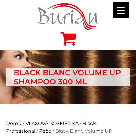
BLACK BLANC VOLUME UP
SHAMPOO 300 ML
Domů
/
VLASOVÁ KOSMETIKA
/
Black
Professional
/
Péče
/ Black Blanc Volume UP