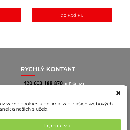
DO KOŠÍKU
RYCHLÝ KONTAKT
+420 603 188 870
p. Brůnová
+420 777 722 760
p. Pilař, obchodní
zástupce
užíváme cookies k optimalizaci našich webových
ránek a našich služeb.
Příjmout vše