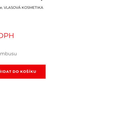
e
,
VLASOVÁ KOSMETIKA
 DPH
bambusu
ŘIDAT DO KOŠÍKU
oo
í