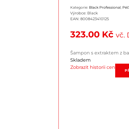
Kategorie:
Black Professional
,
Péč
Výrobce:
Black
EAN:
8008423410125
323.00
Kč
vč.
Šampon s extraktem z 
Skladem
Zobrazit historii cen
Black
P
Blanc
Volume
UP
Shamp
1000
ml
množstv