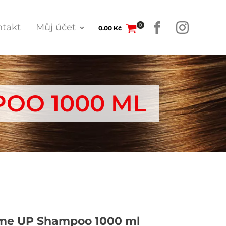
0
takt
Můj účet
0.00
Kč
OO 1000 ML
ume UP Shampoo 1000 ml