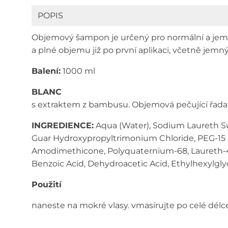
POPIS
Objemový šampon je určený pro normální a jemné
a plné objemu již po první aplikaci, včetně jemný
Balení:
1000 ml
BLANC
s extraktem z bambusu. Objemová pečující řada 
INGREDIENCE:
Aqua (Water), Sodium Laureth Sul
Guar Hydroxypropyltrimonium Chloride, PEG-15 C
Amodimethicone, Polyquaternium-68, Laureth-4, 
Benzoic Acid, Dehydroacetic Acid, Ethylhexylglyc
Použití
naneste na mokré vlasy. vmasírujte po celé délc