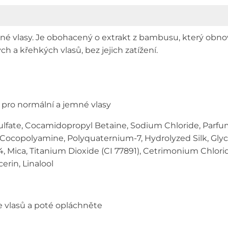
 vlasy. Je obohacený o extrakt z bambusu, který obnov
ch a křehkých vlasů, bez jejich zatížení.
pro normální a jemné vlasy
fate, Cocamidopropyl Betaine, Sodium Chloride, Parfum 
ocopolyamine, Polyquaternium-7, Hydrolyzed Silk, Glycol
Mica, Titanium Dioxide (CI 77891), Cetrimonium Chlori
erin, Linalool
e vlasů a poté opláchněte