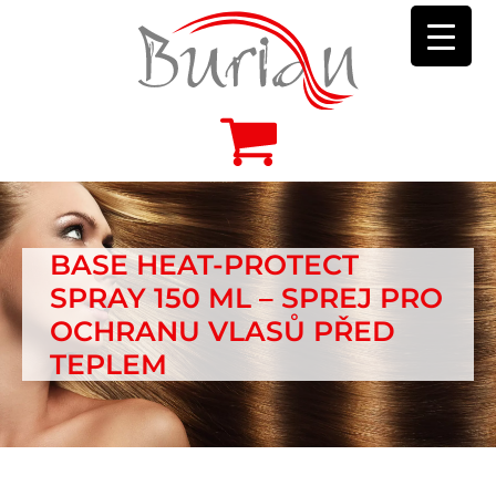
BASE HEAT-PROTECT
SPRAY 150 ML – SPREJ PRO
OCHRANU VLASŮ PŘED
TEPLEM