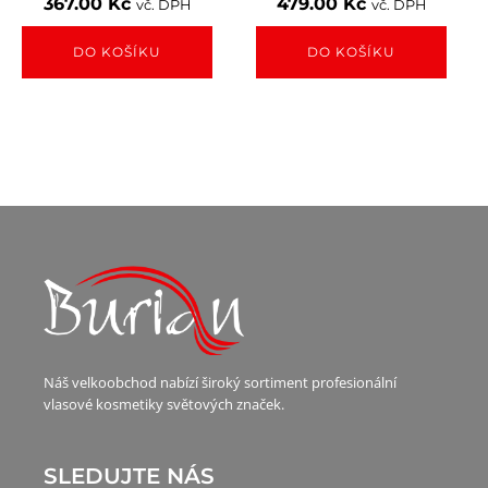
367.00
Kč
479.00
Kč
vč. DPH
vč. DPH
DO KOŠÍKU
DO KOŠÍKU
Náš velkoobchod nabízí široký sortiment profesionální
vlasové kosmetiky světových značek.
SLEDUJTE NÁS