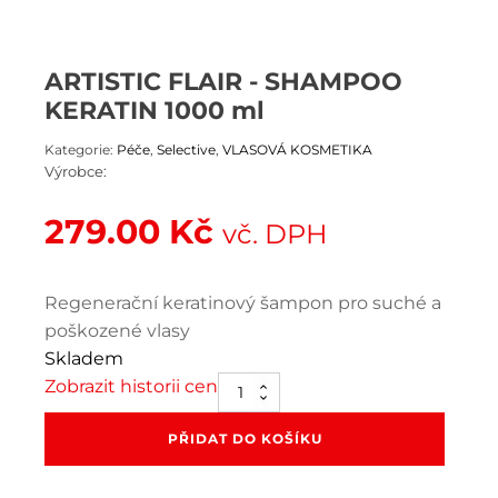
ARTISTIC FLAIR - SHAMPOO
KERATIN 1000 ml
Kategorie:
Péče
,
Selective
,
VLASOVÁ KOSMETIKA
Výrobce:
279.00
Kč
vč. DPH
Regenerační keratinový šampon pro suché a
poškozené vlasy
Skladem
Zobrazit historii cen
ARTISTIC
FLAIR
-
PŘIDAT DO KOŠÍKU
SHAMPOO
KERATIN
1000