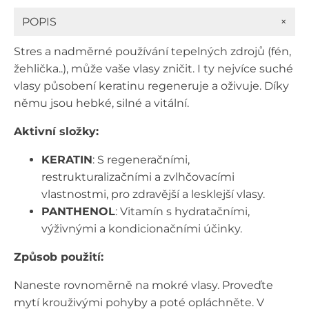
ml
+
POPIS
množství
Stres a nadměrné používání tepelných zdrojů (fén,
žehlička..), může vaše vlasy zničit. I ty nejvíce suché
vlasy působení keratinu regeneruje a oživuje. Díky
němu jsou hebké, silné a vitální.
Aktivní složky:
KERATIN
: S regeneračními,
restrukturalizačními a zvlhčovacími
vlastnostmi, pro zdravější a lesklejší vlasy.
PANTHENOL
: Vitamín s hydratačními,
výživnými a kondicionačními účinky.
Způsob použití:
Naneste rovnoměrně na mokré vlasy. Proveďte
mytí krouživými pohyby a poté opláchněte. V