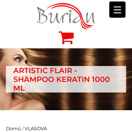
ARTISTIC FLAIR -
SHAMPOO KERATIN 1000
ML
Domů
/
VLASOVÁ