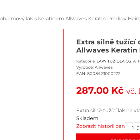
cí objemový lak s keratinem Allwaves Keratin Prodigy Hair
Extra silně tužíc
Allwaves Keratin 
Kategorie:
LAKY TUŽIDLA OSTAT
Výrobce:
Allwaves
EAN:
8008423000272
287.00
Kč
vč.
Extra silně tužící lak na v
Skladem
Zobrazit historii cen
Extra
silně
tužící