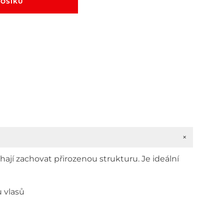
KOŠÍKU
vý
em
s
ay
í
+
hají zachovat přirozenou strukturu. Je ideální
u vlasů