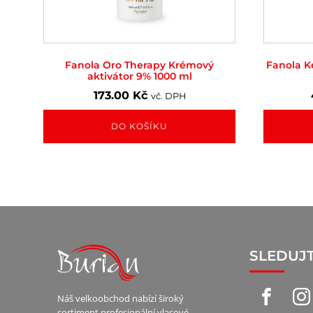
Fanola Oro Therapy Krémový
Fanola Ke
aktivátor 9% 1000 ml
173.00
Kč
vč. DPH
DO KOŠÍKU
SLEDUJ
Náš velkoobchod nabízí široký
sortiment profesionální vlasové