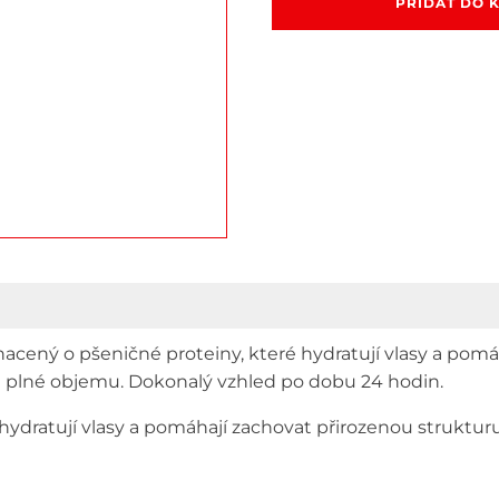
PŘIDAT DO 
objemo
lak
s
keratin
Allwave
Keratin
Prodigy
Hairspr
750
ml
množstv
hacený o pšeničné proteiny, které hydratují vlasy a pomá
é a plné objemu. Dokonalý vzhled po dobu 24 hodin.
hydratují vlasy a pomáhají zachovat přirozenou struktur