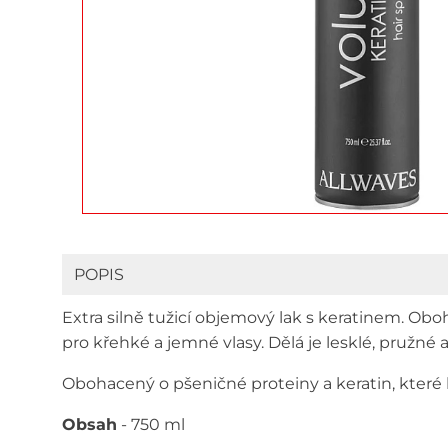
POPIS
Extra silně tužicí objemový lak s keratinem. Obo
pro křehké a jemné vlasy. Dělá je lesklé, pružn
Obohacený o pšeničné proteiny a keratin, které 
Obsah
- 750 ml