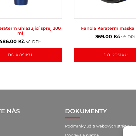
raterm uhlazující sprej 200
Fanola Keraterm maska 
ml
359.00
Kč
vč. DP
486.00
Kč
vč. DPH
DO KOŠÍKU
DO KOŠÍKU
TE NÁS
DOKUMENTY
Podmínky užití webových stránek
Doprava a platba