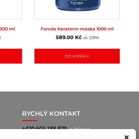
300 ml
Fanola Keraterm maska 1000 ml
589.00
Kč
H
vč. DPH
DO KOŠÍKU
RYCHLÝ KONTAKT
+420 603 188 870
p. Brůnová
+420 777 722 760
p. Pilař, obchodní