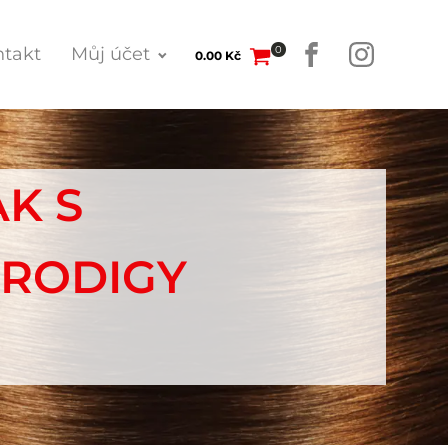
0
takt
Můj účet
0.00
Kč
AK S
PRODIGY