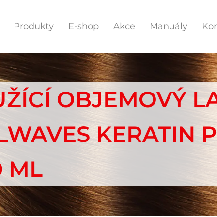
Produkty
E-shop
Akce
Manuály
Kon
UŽÍCÍ OBJEMOVÝ L
LWAVES KERATIN 
0 ML