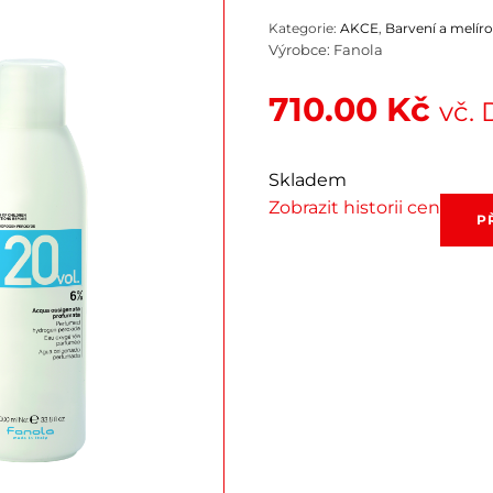
Kategorie:
AKCE
,
Barvení a melír
Výrobce:
Fanola
710.00
Kč
vč.
Skladem
Zobrazit historii cen
Akce
P
FA016
Fanola
oxidant
množstv