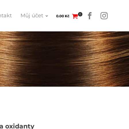
0
takt
Můj účet
0.00
Kč
a oxidanty