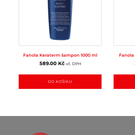
Fanola Keraterm šampon 1000 ml
Fanola
589.00
Kč
vč. DPH
DO KOŠÍKU