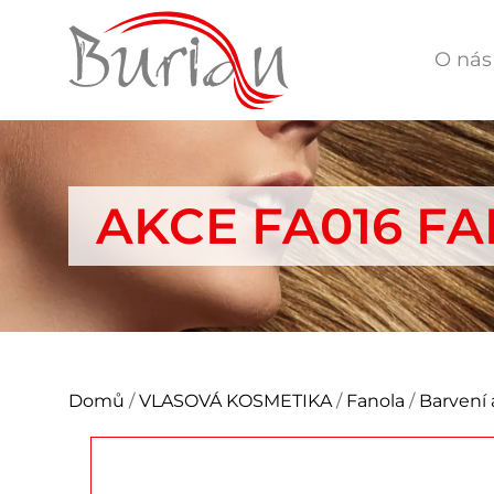
O nás
AKCE FA016 F
Domů
/
VLASOVÁ KOSMETIKA
/
Fanola
/
Barvení 