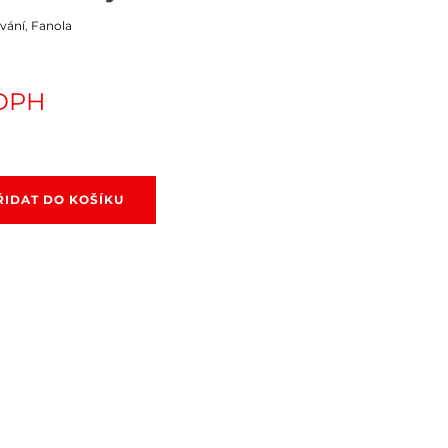
ování
,
Fanola
 DPH
ŘIDAT DO KOŠÍKU
y
í