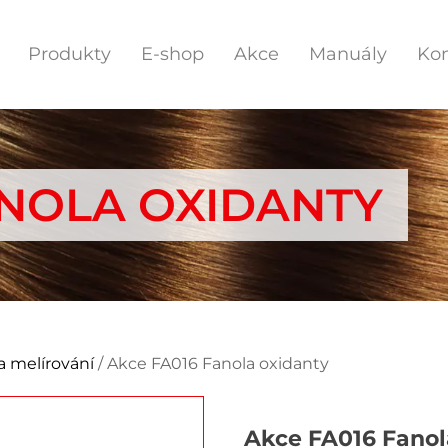
Produkty
E-shop
Akce
Manuály
Kon
ANOLA OXIDANTY
a melírování
/ Akce FA016 Fanola oxidanty
Akce FA016 Fanol