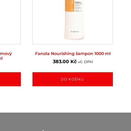
émový
Fanola Nourishing šampon 1000 ml
ml
383.00
Kč
vč. DPH
DO KOŠÍKU