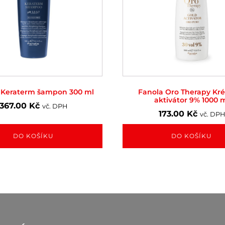
 Keraterm šampon 300 ml
Fanola Oro Therapy Kr
aktivátor 9% 1000 
367.00
Kč
vč. DPH
173.00
Kč
vč. DPH
DO KOŠÍKU
DO KOŠÍKU