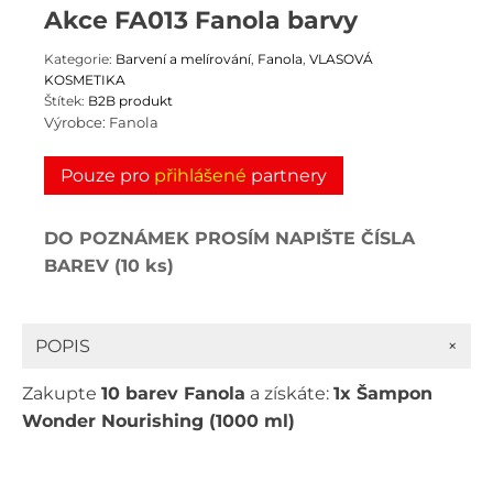
Akce FA013 Fanola barvy
Kategorie:
Barvení a melírování
,
Fanola
,
VLASOVÁ
KOSMETIKA
Štítek:
B2B produkt
Výrobce:
Fanola
Pouze pro
přihlášené
partnery
DO POZNÁMEK PROSÍM NAPIŠTE ČÍSLA
BAREV (10 ks)
+
POPIS
Zakupte
10 barev Fanola
a získáte:
1x
Šampon
Wonder Nourishing (1000 ml)