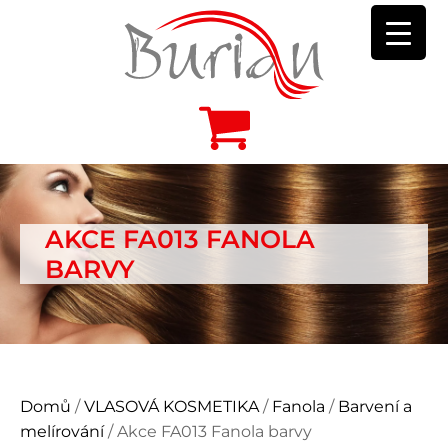
AKCE FA013 FANOLA
BARVY
Domů
/
VLASOVÁ KOSMETIKA
/
Fanola
/
Barvení a
melírování
/ Akce FA013 Fanola barvy